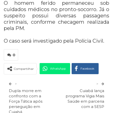
O homem ferido permaneceu sob
cuidados médicos no pronto-socorro. Já o
suspeito possui diversas passagens
criminais, conforme checagem realizada
pela PM.
O caso será investigado pela Polícia Civil.
0
WhatsApp
Facebook
Compartilhar
Twitter
Google+
>
>
Dupla morre em
Cuiabá lança
ReddIt
Pinterest
Telegram
confronto com a
programa Vigia Mais
Força Tática após
Saúde em parceria
perseguição em
com a SESP
Facebook Messenger
Viber
O email
Cuiabá