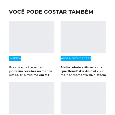
VOCÊ PODE GOSTAR TAMBÉM
MEDIDA
APÓS MORTE DE CÃES
Presos que trabalham
Abilio rebate críticas e diz
poderão receber ao menos
que Bem-Estar Animal vive
um salário mínimo em MT
melhor momento da história