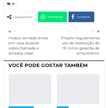
0
WhatsApp
Facebook
Compartilhar
Twitter
Google+
>
>
Invasor armado entra
Projeto regulamenta
ReddIt
Pinterest
Telegram
em casa durante
uso de restituição de
videochamada e
IR como garantia de
ameaça casal
empréstimo
Facebook Messenger
Viber
O email
VOCÊ PODE GOSTAR TAMBÉM