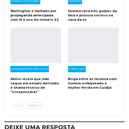
JUSTIÇA ELEITORAL
HORROR
Wellington é multado por
Homem leva três golpes de
propaganda antecipada
faca e procura socorro na
com IA e uso do número 22
casa da ex
ATENDIMENTO PELO SUS
CONFUSÃO
Abílio revela que mãe
Briga entre ex termina com
segue em estado delicado
homem esfaqueado e
e chama técnico de
mulher ferida em Cuiabá
“irresponsável”
PREV
NEXT
DEIXE UMA RESPOSTA