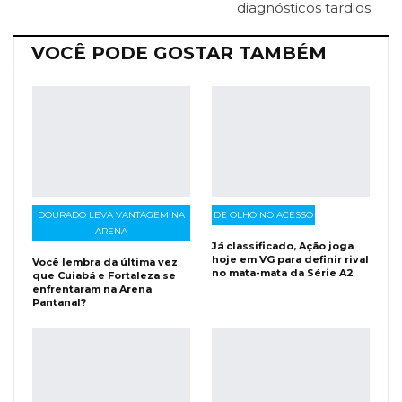
diagnósticos tardios
VOCÊ PODE GOSTAR TAMBÉM
DOURADO LEVA VANTAGEM NA
DE OLHO NO ACESSO
ARENA
Já classificado, Ação joga
hoje em VG para definir rival
Você lembra da última vez
no mata-mata da Série A2
que Cuiabá e Fortaleza se
enfrentaram na Arena
Pantanal?