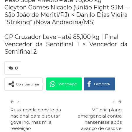
Peso Super-Médio – até 78,100 kg
Cleyton Gomes Nicacio (União Fight SJM –
São João de Meriti/RJ) × Danilo Dias Vieira
“Striking” (Nova Andradina/MS)
GP Cruzador Leve – até 85,100 kg | Final
Vencedor da Semifinal 1 × Vencedor da
Semifinal 2
0
WhatsApp
Facebook
Compartilhar
Twitter
Google+
>
>
Russi revela convite da
MT cria plano
ReddIt
Pinterest
Telegram
nacional para disputar
emergencial contra
governo, mas mira
hanseníase após
reeleição
avanço de casos e
Facebook Messenger
Viber
O email