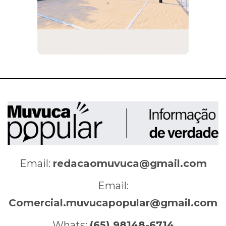
Email:
redacaomuvuca@gmail.com
Email:
Comercial.muvucapopular@gmail.com
Whats:
(65) 98148-6714