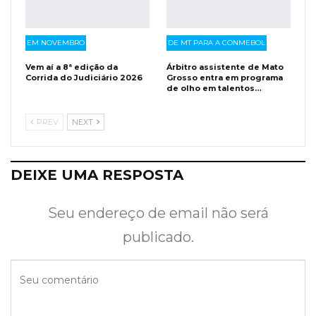
EM NOVEMBRO
DE MT PARA A CONMEBOL
Vem aí a 8ª edição da
Árbitro assistente de Mato
Corrida do Judiciário 2026
Grosso entra em programa
de olho em talentos…
PREV
NEXT
DEIXE UMA RESPOSTA
Seu endereço de email não será
publicado.