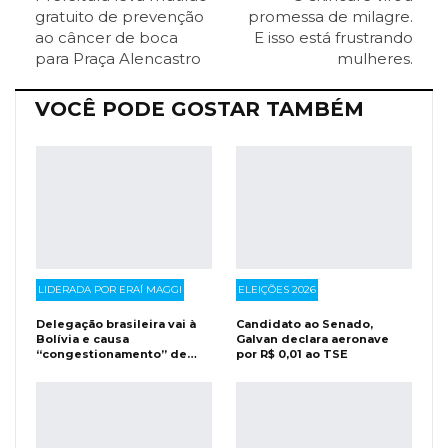
ReddIt
Pinterest
Telegram
gratuito de prevenção
promessa de milagre.
ao câncer de boca
E isso está frustrando
para Praça Alencastro
mulheres.
Facebook Messenger
Viber
O email
VOCÊ PODE GOSTAR TAMBÉM
LIDERADA POR ERAÍ MAGGI
ELEIÇÕES 2026
Delegação brasileira vai à
Candidato ao Senado,
Bolívia e causa
Galvan declara aeronave
“congestionamento” de…
por R$ 0,01 ao TSE