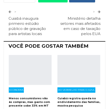
Twitter
Google+
>
>
Cuiabá inaugura
Ministério detalha
ReddIt
Pinterest
Telegram
primeiro estúdio
setores mais afetados
público de gravação
em caso de taxação
para artistas locais
pelos EUA
Facebook Messenger
Viber
O email
VOCÊ PODE GOSTAR TAMBÉM
ECONOMIA
DO VERMELHO PARA O AZUL
Menos consumidores vão
Cuiabá registra queda no
às compras, mas gasto com
endividamento das famílias,
presente sobe 33% em MT
mostra pesquisa