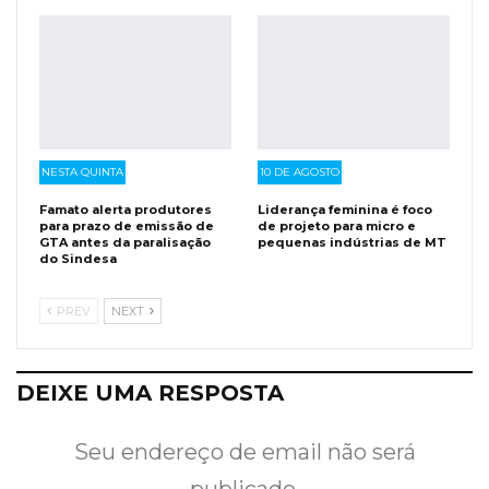
NESTA QUINTA
10 DE AGOSTO
Famato alerta produtores
Liderança feminina é foco
para prazo de emissão de
de projeto para micro e
GTA antes da paralisação
pequenas indústrias de MT
do Sindesa
PREV
NEXT
DEIXE UMA RESPOSTA
Seu endereço de email não será