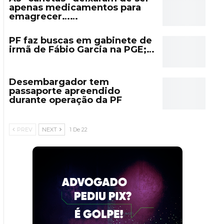
apenas medicamentos para
emagrecer……
PF faz buscas em gabinete de
irmã de Fábio Garcia na PGE;…
Desembargador tem
passaporte apreendido
durante operação da PF
PREV
NEXT
1 De 22