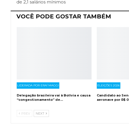
de 2,1 salários mínimos
VOCÊ PODE GOSTAR TAMBÉM
LIDERADA POR ERAÍ MAGGI
ELEIÇÕES 2026
Delegação brasileira vai à Bolívia e causa
Candidato ao Sen
“congestionamento” de…
aeronave por R$ 0
PREV
NEXT