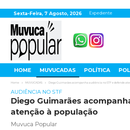
Expediente
Sexta-Feira, 7 Agosto, 2026
HOME
MUVUCADAS
POLÍTICA
POL
AGRONEGÓCIO
DESTAQUES
ESPOR
Home
MUVUCADAS
Diego Guimarães acompanha audiência no STF e defende ate
AUDIÊNCIA NO STF
Diego Guimarães acompanha
atenção à população
Muvuca Popular