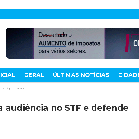
ICIAL
GERAL
ÚLTIMAS NOTÍCIAS
CIDAD
TE
MUNDO
TECNOLOGIA
VARIEDADES
nção à população
 audiência no STF e defende