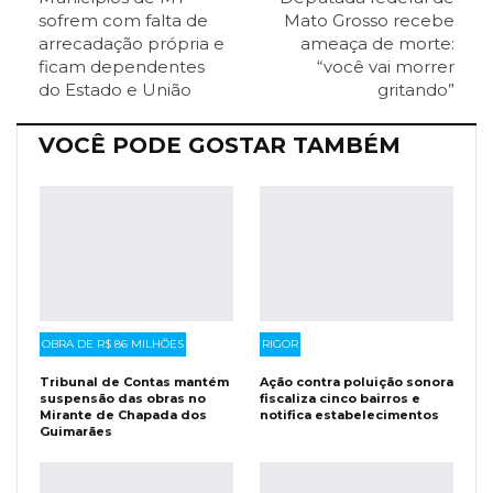
ReddIt
Pinterest
Telegram
sofrem com falta de
Mato Grosso recebe
arrecadação própria e
ameaça de morte:
ficam dependentes
“você vai morrer
Facebook Messenger
Viber
O email
do Estado e União
gritando”
VOCÊ PODE GOSTAR TAMBÉM
OBRA DE R$ 86 MILHÕES
RIGOR
Tribunal de Contas mantém
Ação contra poluição sonora
suspensão das obras no
fiscaliza cinco bairros e
Mirante de Chapada dos
notifica estabelecimentos
Guimarães