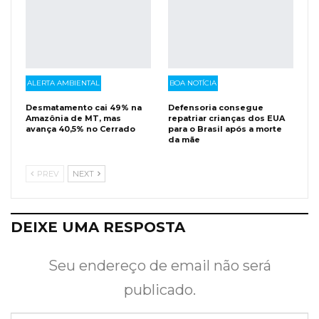
ALERTA AMBIENTAL
BOA NOTÍCIA
Desmatamento cai 49% na
Defensoria consegue
Amazônia de MT, mas
repatriar crianças dos EUA
avança 40,5% no Cerrado
para o Brasil após a morte
da mãe
PREV
NEXT
DEIXE UMA RESPOSTA
Seu endereço de email não será
publicado.