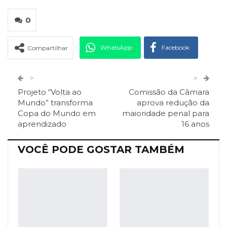
0
WhatsApp
Facebook
Compartilhar
Twitter
Google+
>
>
Projeto “Volta ao
Comissão da Câmara
ReddIt
Pinterest
Telegram
Mundo” transforma
aprova redução da
Copa do Mundo em
maioridade penal para
aprendizado
16 anos
Facebook Messenger
Viber
O email
VOCÊ PODE GOSTAR TAMBÉM