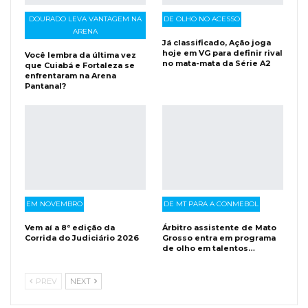
DOURADO LEVA VANTAGEM NA
DE OLHO NO ACESSO
ARENA
Já classificado, Ação joga
hoje em VG para definir rival
Você lembra da última vez
no mata-mata da Série A2
que Cuiabá e Fortaleza se
enfrentaram na Arena
Pantanal?
EM NOVEMBRO
DE MT PARA A CONMEBOL
Vem aí a 8ª edição da
Árbitro assistente de Mato
Corrida do Judiciário 2026
Grosso entra em programa
de olho em talentos…
PREV
NEXT