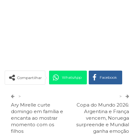
WhatsApp
Facebook
Compartilhar
Twitter
Google+
>
>
Ary Mirelle curte
Copa do Mundo 2026:
ReddIt
Pinterest
Telegram
domingo em família e
Argentina e França
encanta ao mostrar
vencem, Noruega
momento com os
surpreende e Mundial
Facebook Messenger
Viber
O email
filhos
ganha emoção