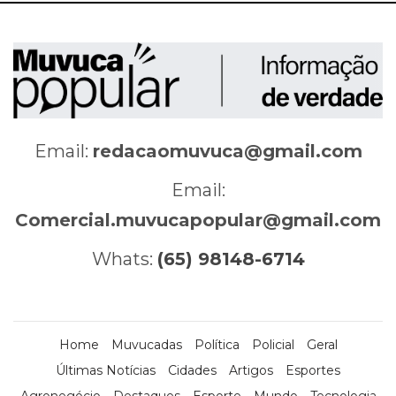
Email:
redacaomuvuca@gmail.com
Email:
Comercial.muvucapopular@gmail.com
Whats:
(65) 98148-6714
Home
Muvucadas
Política
Policial
Geral
Últimas Notícias
Cidades
Artigos
Esportes
Agronegócio
Destaques
Esporte
Mundo
Tecnologia