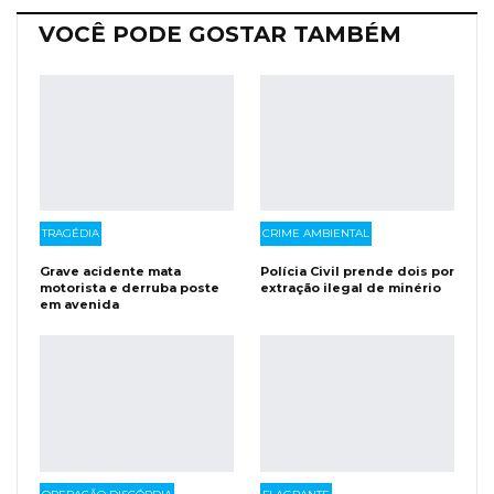
VOCÊ PODE GOSTAR TAMBÉM
TRAGÉDIA
CRIME AMBIENTAL
Grave acidente mata
Polícia Civil prende dois por
motorista e derruba poste
extração ilegal de minério
em avenida