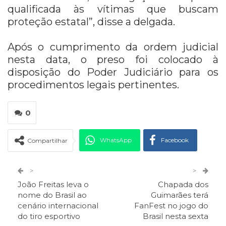
qualificada às vítimas que buscam
proteção estatal”, disse a delgada.
Após o cumprimento da ordem judicial
nesta data, o preso foi colocado à
disposição do Poder Judiciário para os
procedimentos legais pertinentes.
0
WhatsApp
Facebook
Compartilhar
Twitter
Google+
>
>
João Freitas leva o
Chapada dos
ReddIt
Pinterest
Telegram
nome do Brasil ao
Guimarães terá
cenário internacional
FanFest no jogo do
do tiro esportivo
Brasil nesta sexta
Facebook Messenger
Viber
O email