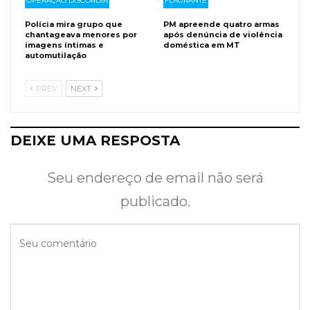
OPERAÇÃO DISCÓRDIA
FLAGRANTE
Polícia mira grupo que
PM apreende quatro armas
chantageava menores por
após denúncia de violência
imagens íntimas e
doméstica em MT
automutilação
PREV
NEXT
DEIXE UMA RESPOSTA
Seu endereço de email não será
publicado.