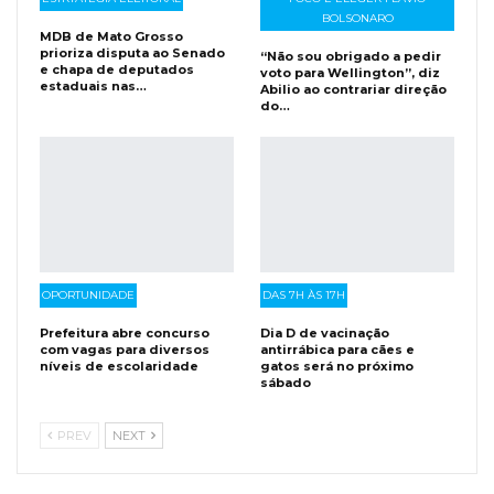
BOLSONARO
MDB de Mato Grosso
prioriza disputa ao Senado
“Não sou obrigado a pedir
e chapa de deputados
voto para Wellington”, diz
estaduais nas…
Abilio ao contrariar direção
do…
OPORTUNIDADE
DAS 7H ÀS 17H
Prefeitura abre concurso
Dia D de vacinação
com vagas para diversos
antirrábica para cães e
níveis de escolaridade
gatos será no próximo
sábado
PREV
NEXT