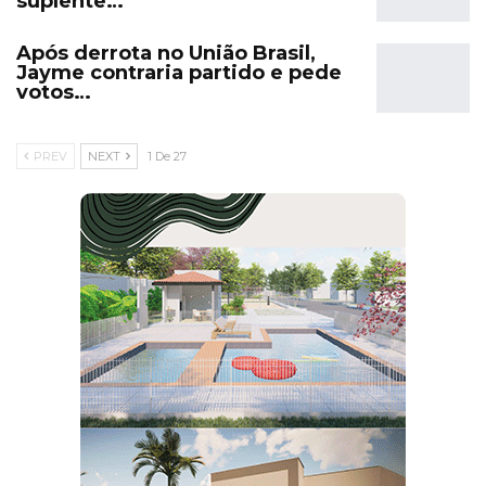
suplente…
Após derrota no União Brasil,
Jayme contraria partido e pede
votos…
PREV
NEXT
1 De 27