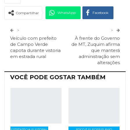
WhatsApp
Facebook
Compartilhar
Twitter
Google+
>
>
Veículo com prefeito
À frente do Governo
ReddIt
Pinterest
Telegram
de Campo Verde
de MT, Zuquim afirma
capota durante vistoria
que manterá
em estrada rural
administração sem
Facebook Messenger
Viber
O email
alterações
VOCÊ PODE GOSTAR TAMBÉM
ESTRTATÉGIA ELEITORAL
FOCO É ELEGER FLÁVIO