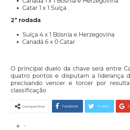
Canadá 1 x 1 Bósnia e Herzegovina
Catar 1 x 1 Suíça
2ª rodada
Suíça 4 x 1 Bósnia e Herzegovina
Canadá 6 x 0 Catar
O principal duelo da chave será entre
quatro pontos e disputam a liderança
precisando vencer e torcer por result
classificação
Facebook
Twitter
G
Compartilhar
Telegram
Facebook Messeng
>