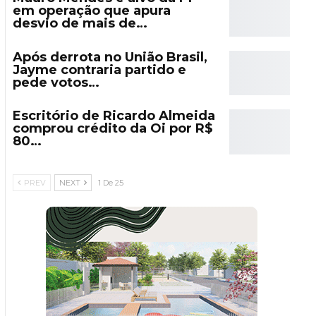
em operação que apura
desvio de mais de…
Após derrota no União Brasil,
Jayme contraria partido e
pede votos…
Escritório de Ricardo Almeida
comprou crédito da Oi por R$
80…
PREV
NEXT
1 De 25