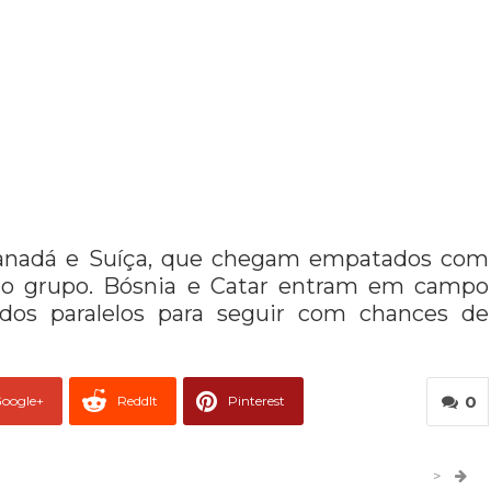
 Canadá e Suíça, que chegam empatados com
 do grupo. Bósnia e Catar entram em campo
ados paralelos para seguir com chances de
0
oogle+
ReddIt
Pinterest
er
O email
>