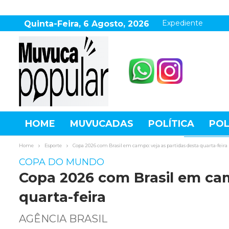
Expediente
Quinta-Feira, 6 Agosto, 2026
HOME
MUVUCADAS
POLÍTICA
POL
AGRONEGÓCIO
DESTAQUES
ESPOR
Home
Esporte
Copa 2026 com Brasil em campo: veja as partidas desta quarta-feira
COPA DO MUNDO
Copa 2026 com Brasil em cam
quarta-feira
AGÊNCIA BRASIL