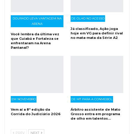
DOURADO LEVA VANTAGEM NA
DE OLHO NO ACESSO
ARENA
Já classificado, Ação joga
hoje em VG para definir rival
Você lembra da última vez
no mata-mata da Série A2
que Cuiabá e Fortaleza se
enfrentaram na Arena
Pantanal?
EM NOVEMBRO
DE MT PARA A CONMEBOL
Vem aí a 8ª edição da
Árbitro assistente de Mato
Corrida do Judiciário 2026
Grosso entra em programa
de olho em talentos…
PREV
NEXT