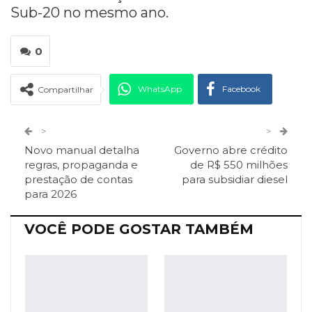
Sub-20 no mesmo ano.
0
WhatsApp
Facebook
Compartilhar
Twitter
Google+
>
>
Novo manual detalha
Governo abre crédito
ReddIt
Pinterest
Telegram
regras, propaganda e
de R$ 550 milhões
prestação de contas
para subsidiar diesel
para 2026
Facebook Messenger
Viber
O email
VOCÊ PODE GOSTAR TAMBÉM