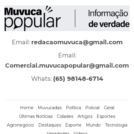
Email:
redacaomuvuca@gmail.com
Email:
Comercial.muvucapopular@gmail.com
Whats:
(65) 98148-6714
Home
Muvucadas
Política
Policial
Geral
Últimas Notícias
Cidades
Artigos
Esportes
Agronegócio
Destaques
Esporte
Mundo
Tecnologia
Variedades
Videos