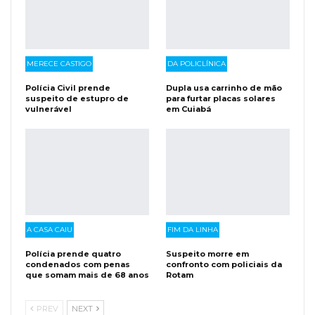
MERECE CASTIGO
DA POLICLÍNICA
Polícia Civil prende
Dupla usa carrinho de mão
suspeito de estupro de
para furtar placas solares
vulnerável
em Cuiabá
A CASA CAIU
FIM DA LINHA
Polícia prende quatro
Suspeito morre em
condenados com penas
confronto com policiais da
que somam mais de 68 anos
Rotam
PREV
NEXT