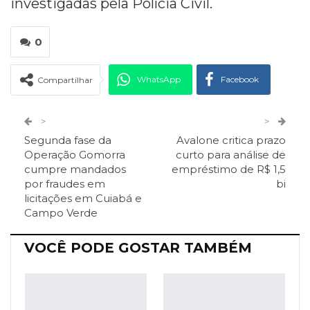
investigadas pela Polícia Civil.
0
WhatsApp
Facebook
Compartilhar
Twitter
Google+
>
>
Segunda fase da
Avalone critica prazo
ReddIt
Pinterest
Telegram
Operação Gomorra
curto para análise de
cumpre mandados
empréstimo de R$ 1,5
por fraudes em
bi
Facebook Messenger
Viber
O email
licitações em Cuiabá e
Campo Verde
VOCÊ PODE GOSTAR TAMBÉM