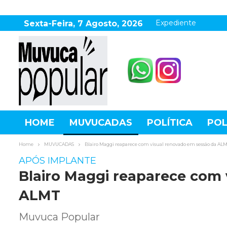
Expediente
Sexta-Feira, 7 Agosto, 2026
HOME
MUVUCADAS
POLÍTICA
POL
AGRONEGÓCIO
DESTAQUES
ESPOR
Home
MUVUCADAS
Blairo Maggi reaparece com visual renovado em sessão da AL
APÓS IMPLANTE
Blairo Maggi reaparece com 
ALMT
Muvuca Popular