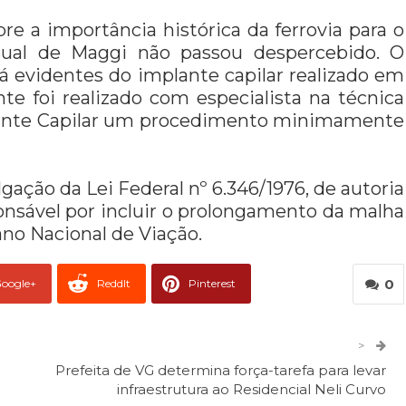
 a importância histórica da ferrovia para o
sual de Maggi não passou despercebido. O
á evidentes do implante capilar realizado em
e foi realizado com especialista na técnica
splante Capilar um procedimento minimamente
ação da Lei Federal nº 6.346/1976, de autoria
onsável por incluir o prolongamento da malha
ano Nacional de Viação.
0
oogle+
ReddIt
Pinterest
er
O email
>
Prefeita de VG determina força-tarefa para levar
infraestrutura ao Residencial Neli Curvo