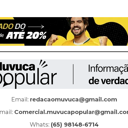
Email:
redacaomuvuca@gmail.com
mail:
Comercial.muvucapopular@gmail.c
Whats:
(65) 98148-6714