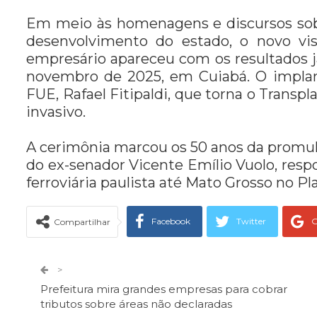
Em meio às homenagens e discursos sobre
desenvolvimento do estado, o novo vi
empresário apareceu com os resultados j
novembro de 2025, em Cuiabá. O implant
FUE, Rafael Fitipaldi, que torna o Tran
invasivo.
A cerimônia marcou os 50 anos da promulg
do ex-senador Vicente Emílio Vuolo, resp
ferroviária paulista até Mato Grosso no Pl
Facebook
Twitter
G
Compartilhar
Telegram
Facebook Messeng
>
Prefeitura mira grandes empresas para cobrar
tributos sobre áreas não declaradas