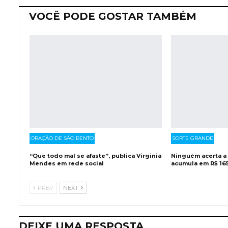
VOCÊ PODE GOSTAR TAMBÉM
ORAÇÃO DE SÃO BENTO
SORTE GRANDE
“Que todo mal se afaste”, publica Virginia
Ninguém acerta a
Mendes em rede social
acumula em R$ 16
PREV
NEXT
DEIXE UMA RESPOSTA