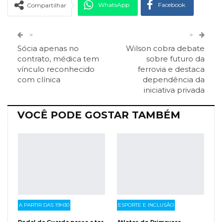
WhatsApp
Facebook
Compartilhar
Twitter
Google+
>
>
Sócia apenas no
Wilson cobra debate
ReddIt
Pinterest
Telegram
contrato, médica tem
sobre futuro da
vínculo reconhecido
ferrovia e destaca
com clínica
dependência da
Facebook Messenger
Viber
O email
iniciativa privada
VOCÊ PODE GOSTAR TAMBÉM
A PARTIR DAS 19H30
ESPORTE E INCLUSÃO
Pedal da Guarda passa a ter
Atletas de Primavera