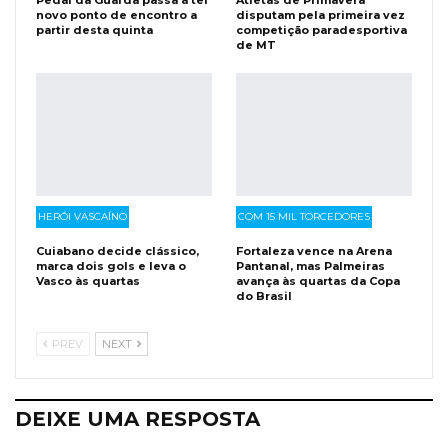
novo ponto de encontro a
disputam pela primeira vez
partir desta quinta
competição paradesportiva
de MT
HERÓI VASCAÍNO
COM 15 MIL TORCEDORES
Cuiabano decide clássico,
Fortaleza vence na Arena
marca dois gols e leva o
Pantanal, mas Palmeiras
Vasco às quartas
avança às quartas da Copa
do Brasil
PREV
NEXT
DEIXE UMA RESPOSTA