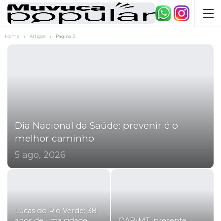
Home
Artigos
Página 2
Dia Nacional da Saúde: prevenir é o
melhor caminho
5 ago, 2026
Lucas do Rio Verde: 38
anos de uma cidade
OAB-MT, presente