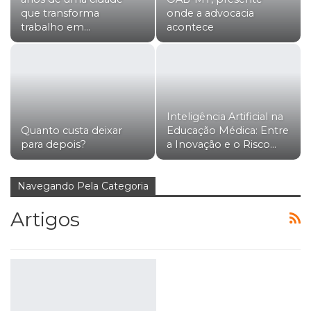
que transforma
onde a advocacia
trabalho em…
acontece
Inteligência Artificial na
Quanto custa deixar
Educação Médica: Entre
para depois?
a Inovação e o Risco…
Navegando Pela Categoria
Artigos