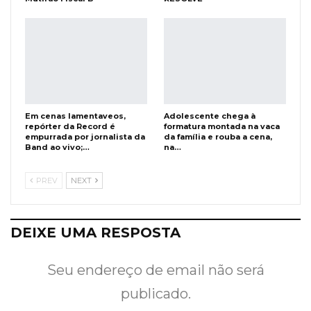
Em cenas lamentaveos,
Adolescente chega à
repórter da Record é
formatura montada na vaca
empurrada por jornalista da
da família e rouba a cena,
Band ao vivo;…
na…
PREV
NEXT
DEIXE UMA RESPOSTA
Seu endereço de email não será
publicado.