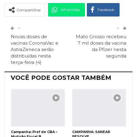
WhatsApp
Facebook
Compartilhar
Twitter
Google+
>
>
Novas doses de
Mato Grosso recebeu
ReddIt
Pinterest
Telegram
vacinas CoronaVac e
7 mil doses da vacina
AstraZeneca serão
da Pfizer nesta
distribuidas nesta
segunda
Facebook Messenger
Viber
O email
terça-feira (4)
VOCÊ PODE GOSTAR TAMBÉM
Campanha: Pref de CBA –
CAMPANHA: SANEAR
Mutirão Fiscal B
RESOLVE