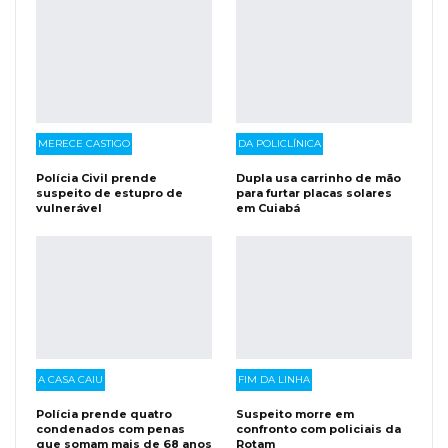
MERECE CASTIGO
DA POLICLÍNICA
Polícia Civil prende
Dupla usa carrinho de mão
suspeito de estupro de
para furtar placas solares
vulnerável
em Cuiabá
A CASA CAIU
FIM DA LINHA
Polícia prende quatro
Suspeito morre em
condenados com penas
confronto com policiais da
que somam mais de 68 anos
Rotam