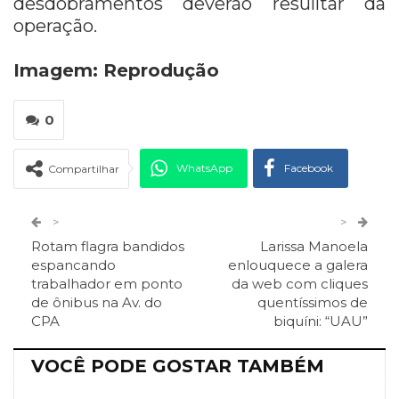
desdobramentos deverão resulltar da
operação.
Imagem: Reprodução
0
WhatsApp
Facebook
Compartilhar
Twitter
Google+
>
>
Rotam flagra bandidos
Larissa Manoela
ReddIt
Pinterest
Telegram
espancando
enlouquece a galera
trabalhador em ponto
da web com cliques
de ônibus na Av. do
quentíssimos de
Facebook Messenger
Viber
O email
CPA
biquíni: “UAU”
VOCÊ PODE GOSTAR TAMBÉM