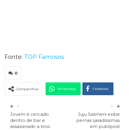
Fonte:
TOP Famosos
0
WhatsApp
Facebook
Compartilhar
Twitter
Google+
>
>
Jovem é cercado
Juju Salimeni exibe
ReddIt
Pinterest
Telegram
dentro de bar e
pernas saradíssimas
assassinado a tiros
em publipost