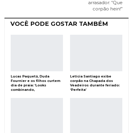
arrasador: “Que
Facebook Messenger
Viber
O email
corpão hein!”
VOCÊ PODE GOSTAR TAMBÉM
Lucas Paquetá, Duda
Letícia Santiago exibe
Fournier e os filhos curtem
corpão na Chapada dos
dia de praia: ‘Looks
Veadeiros durante feriado:
combinando,
‘Perfeita’