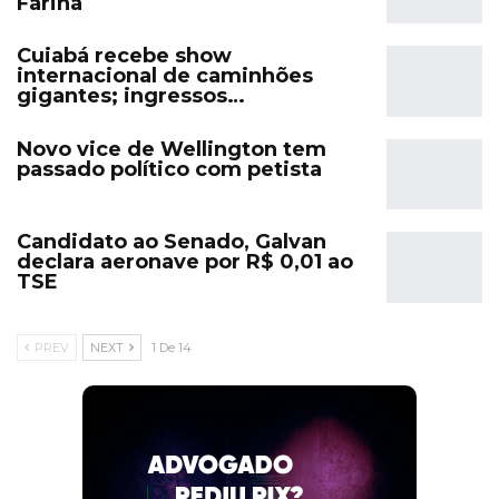
Farina
Cuiabá recebe show
internacional de caminhões
gigantes; ingressos…
Novo vice de Wellington tem
passado político com petista
Candidato ao Senado, Galvan
declara aeronave por R$ 0,01 ao
TSE
PREV
NEXT
1 De 14