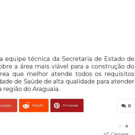
 a equipe técnica da Secretaria de Estado de
bre a área mais viável para a construção do
 área que melhor atende todos os requisitos
dade de Saúde de alta qualidade para atender
 região do Araguaia.
0
oogle+
ReddIt
Pinterest
er
O email
>
VT Câmara