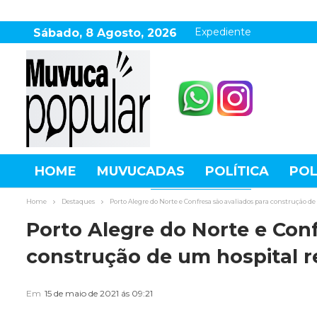
Expediente
Sábado, 8 Agosto, 2026
HOME
MUVUCADAS
POLÍTICA
POL
AGRONEGÓCIO
DESTAQUES
ESPOR
Home
Destaques
Porto Alegre do Norte e Confresa são avaliados para construção d
Porto Alegre do Norte e Conf
construção de um hospital r
Em
15 de maio de 2021 ás 09:21