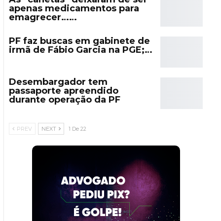
apenas medicamentos para
emagrecer……
PF faz buscas em gabinete de
irmã de Fábio Garcia na PGE;…
Desembargador tem
passaporte apreendido
durante operação da PF
PREV
NEXT
1 De 22