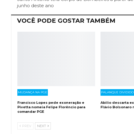
junho deste ano
VOCÊ PODE GOSTAR TAMBÉM
MUDANÇA NA PGE
PALANQUE DIVIDIDO
Francisco Lopes pede exoneração e
Abilio descarta e
Pivetta nomeia Felipe Florêncio para
Flávio Bolsonaro
comandar PGE
PREV
NEXT