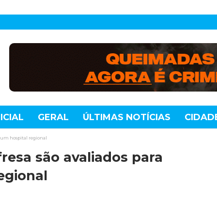
ICIAL
GERAL
ÚLTIMAS NOTÍCIAS
CIDAD
TE
MUNDO
TECNOLOGIA
VARIEDADES
e um hospital regional
resa são avaliados para
egional