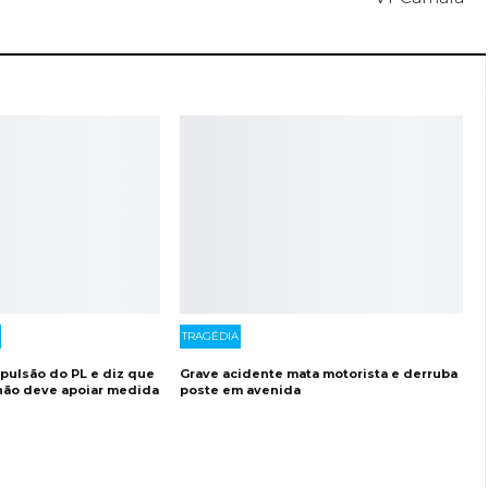
TRAGÉDIA
xpulsão do PL e diz que
Grave acidente mata motorista e derruba
 não deve apoiar medida
poste em avenida