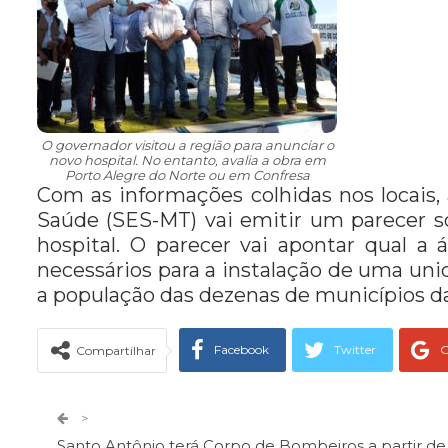
O governador visitou a região para anunciar o
novo hospital. No entanto, avalia a obra em
Porto Alegre do Norte ou em Confresa
Com as informações colhidas nos locais,
Saúde (SES-MT) vai emitir um parecer so
hospital. O parecer vai apontar qual a
necessários para a instalação de uma uni
a população das dezenas de municípios da
Facebook
Twitter
G
Compartilhar
Telegram
Facebook Messeng
>
Santo Antônio terá Corpo de Bombeiros a partir de