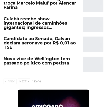
troca Marcelo Maluf por Alencar
Farina
Cuiabá recebe show
internacional de caminhões
gigantes; ingressos…
Candidato ao Senado, Galvan
declara aeronave por R$ 0,01 ao
TSE
Novo vice de Wellington tem
passado político com petista
PREV
NEXT
1 De 14