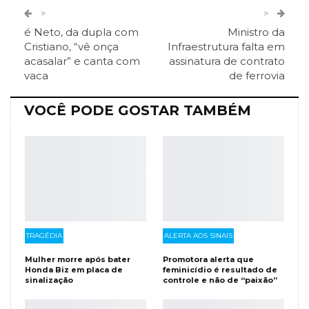
Twitter
Google+
>
>
é Neto, da dupla com
Ministro da
ReddIt
Pinterest
Telegram
Cristiano, “vê onça
Infraestrutura falta em
acasalar” e canta com
assinatura de contrato
vaca
de ferrovia
Facebook Messenger
Viber
O email
VOCÊ PODE GOSTAR TAMBÉM
TRAGÉDIA
ALERTA AOS SINAIS
Mulher morre após bater
Promotora alerta que
Honda Biz em placa de
feminicídio é resultado de
sinalização
controle e não de “paixão”