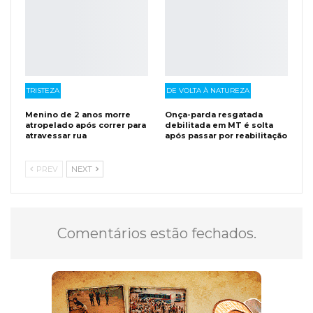
TRISTEZA
DE VOLTA À NATUREZA
Menino de 2 anos morre
Onça-parda resgatada
atropelado após correr para
debilitada em MT é solta
atravessar rua
após passar por reabilitação
PREV
NEXT
Comentários estão fechados.