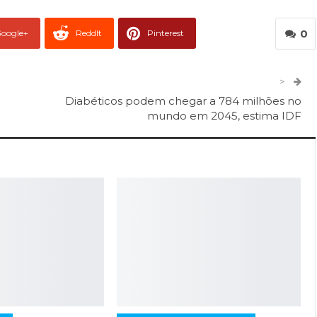
0
oogle+
ReddIt
Pinterest
er
O email
>
Diabéticos podem chegar a 784 milhões no
mundo em 2045, estima IDF