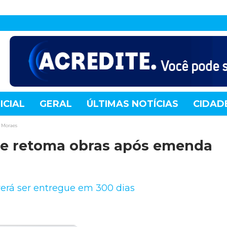
ICIAL
GERAL
ÚLTIMAS NOTÍCIAS
CIDAD
TE
MUNDO
TECNOLOGIA
VARIEDADES
s Moraes
te retoma obras após emenda
verá ser entregue em 300 dias