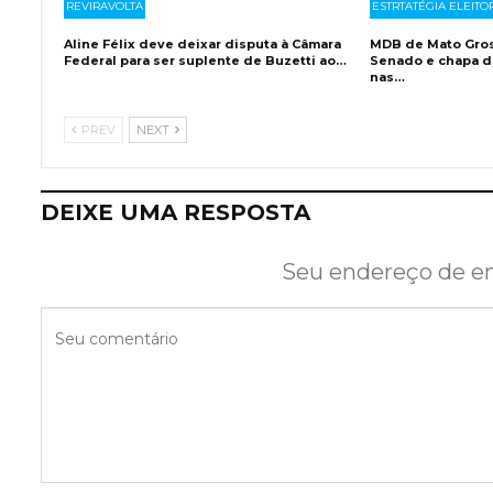
REVIRAVOLTA
ESTRTATÉGIA ELEITO
Aline Félix deve deixar disputa à Câmara
MDB de Mato Gross
Federal para ser suplente de Buzetti ao…
Senado e chapa d
nas…
PREV
NEXT
DEIXE UMA RESPOSTA
Seu endereço de em