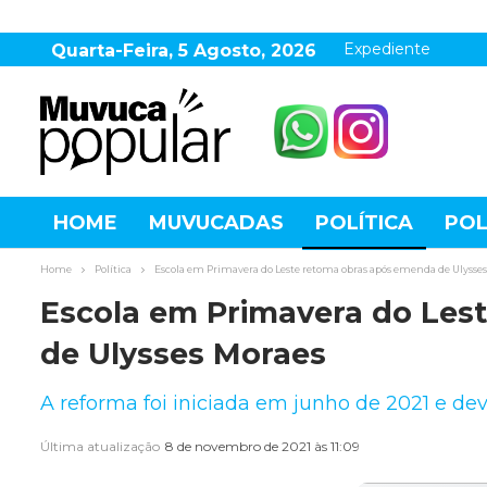
Expediente
Quarta-Feira, 5 Agosto, 2026
HOME
MUVUCADAS
POLÍTICA
POL
AGRONEGÓCIO
DESTAQUES
ESPOR
Home
Política
Escola em Primavera do Leste retoma obras após emenda de Ulysse
Escola em Primavera do Les
de Ulysses Moraes
A reforma foi iniciada em junho de 2021 e de
Última atualização
8 de novembro de 2021 às 11:09