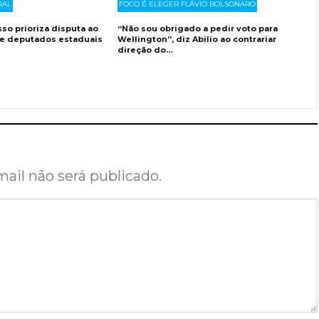
RAL
FOCO É ELEGER FLÁVIO BOLSONARO
o prioriza disputa ao
“Não sou obrigado a pedir voto para
e deputados estaduais
Wellington”, diz Abilio ao contrariar
direção do…
ail não será publicado.