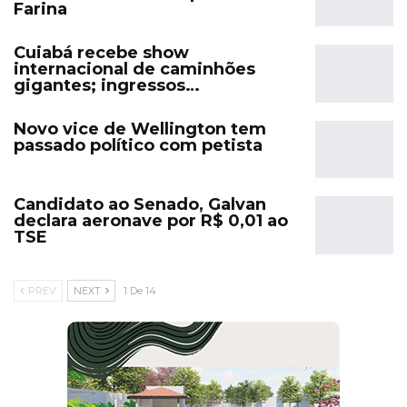
Farina
Cuiabá recebe show
internacional de caminhões
gigantes; ingressos…
Novo vice de Wellington tem
passado político com petista
Candidato ao Senado, Galvan
declara aeronave por R$ 0,01 ao
TSE
PREV
NEXT
1 De 14