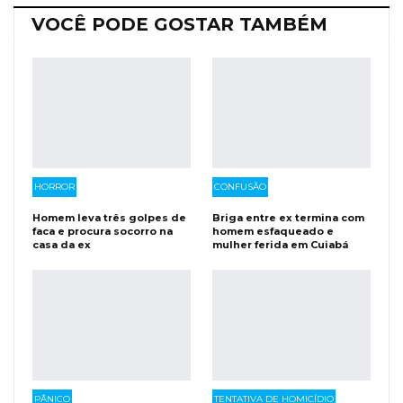
VOCÊ PODE GOSTAR TAMBÉM
HORROR
CONFUSÃO
Homem leva três golpes de
Briga entre ex termina com
faca e procura socorro na
homem esfaqueado e
casa da ex
mulher ferida em Cuiabá
PÂNICO
TENTATIVA DE HOMICÍDIO