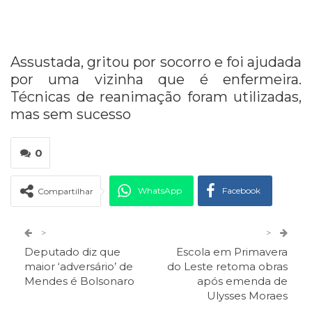
Assustada, gritou por socorro e foi ajudada
por uma vizinha que é enfermeira.
Técnicas de reanimação foram utilizadas,
mas sem sucesso
0
WhatsApp
Facebook
Compartilhar
Twitter
Google+
>
>
Deputado diz que
Escola em Primavera
ReddIt
Pinterest
Telegram
maior ‘adversário’ de
do Leste retoma obras
Mendes é Bolsonaro
após emenda de
Ulysses Moraes
Facebook Messenger
Viber
O email