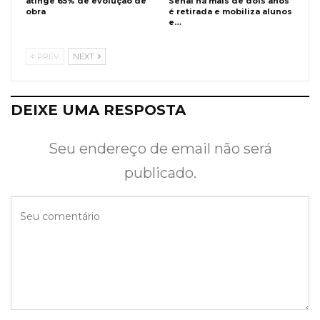
atinge 65% de evolução de
Senai há mais de dois anos
obra
é retirada e mobiliza alunos
e…
PREV
NEXT
DEIXE UMA RESPOSTA
Seu endereço de email não será
publicado.