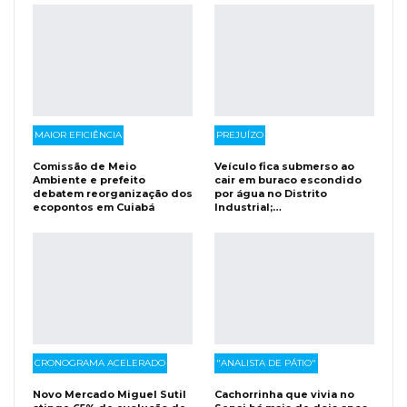
MAIOR EFICIÊNCIA
PREJUÍZO
Comissão de Meio
Veículo fica submerso ao
Ambiente e prefeito
cair em buraco escondido
debatem reorganização dos
por água no Distrito
ecopontos em Cuiabá
Industrial;…
CRONOGRAMA ACELERADO
"ANALISTA DE PÁTIO"
Novo Mercado Miguel Sutil
Cachorrinha que vivia no