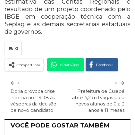
estimativa das Contas Regionais é
resultado de um projeto coordenado pelo
IBGE em cooperação técnica com a
Seplag e as demais secretarias estaduais
de governos.
0
WhatsApp
Facebook
Compartilhar
Twitter
Google+
>
>
Doria provoca crise
Prefeitura de Cuiabá
ReddIt
Pinterest
Telegram
interna no PSDB às
abre 4,2 mil vagas para
vésperas da decisão
novos alunos de 0 a 3
de novo candidato
anos e 11 meses
Facebook Messenger
Viber
O email
VOCÊ PODE GOSTAR TAMBÉM