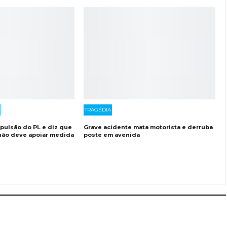
TRAGÉDIA
xpulsão do PL e diz que
Grave acidente mata motorista e derruba
 não deve apoiar medida
poste em avenida