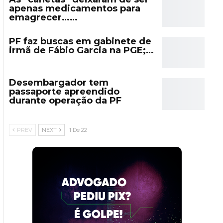
apenas medicamentos para
emagrecer……
PF faz buscas em gabinete de
irmã de Fábio Garcia na PGE;…
Desembargador tem
passaporte apreendido
durante operação da PF
PREV
NEXT
1 De 22