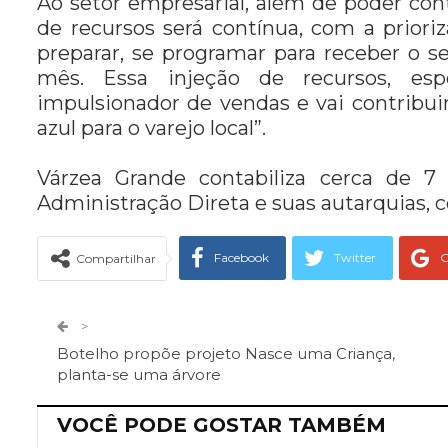
Ao setor empresarial, além de poder cont
de recursos será contínua, com a priori
preparar, se programar para receber o s
mês. Essa injeção de recursos, es
impulsionador de vendas e vai contribu
azul para o varejo local”.
Várzea Grande contabiliza cerca de 7 
Administração Direta e suas autarquias
Facebook
Twitter
G
Compartilhar
Telegram
Facebook Messeng
>
Botelho propõe projeto Nasce uma Criança,
planta-se uma árvore
VOCÊ PODE GOSTAR TAMBÉM