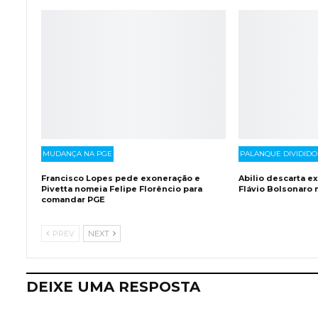
MUDANÇA NA PGE
PALANQUE DIVIDIDO
Francisco Lopes pede exoneração e
Abilio descarta e
Pivetta nomeia Felipe Florêncio para
Flávio Bolsonaro
comandar PGE
PREV
NEXT
DEIXE UMA RESPOSTA