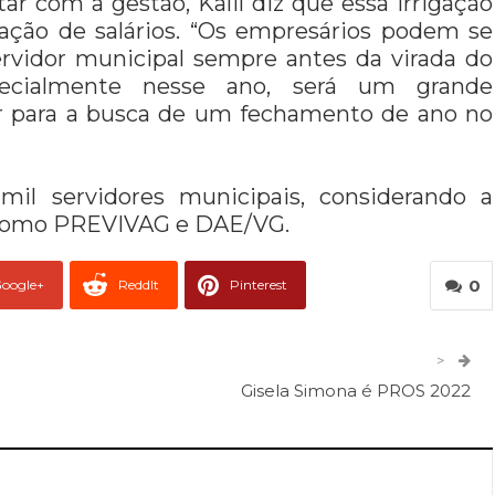
ar com a gestão, Kalil diz que essa irrigação
zação de salários. “Os empresários podem se
ervidor municipal sempre antes da virada do
pecialmente nesse ano, será um grande
ir para a busca de um fechamento de ano no
mil servidores municipais, considerando a
, como PREVIVAG e DAE/VG.
0
oogle+
ReddIt
Pinterest
er
O email
>
Gisela Simona é PROS 2022