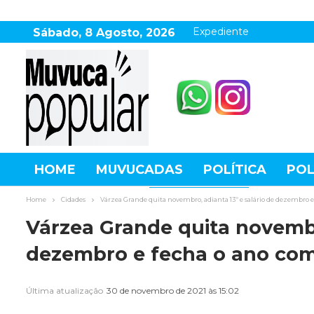
Expediente
Sábado, 8 Agosto, 2026
HOME
MUVUCADAS
POLÍTICA
POL
AGRONEGÓCIO
DESTAQUES
ESPOR
Home
Cidades
Várzea Grande quita novembro, adianta 13º e salário de dezembro e 
Várzea Grande quita novembro
dezembro e fecha o ano com 
Última atualização
30 de novembro de 2021 às 15:02