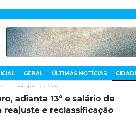
ICIAL
GERAL
ÚLTIMAS NOTÍCIAS
CIDAD
TE
MUNDO
TECNOLOGIA
VARIEDADES
fecha o ano com reajuste e reclassificação
, adianta 13º e salário de
reajuste e reclassificação