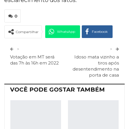
0
WhatsApp
Facebook
Compartilhar
Twitter
Google+
>
>
Votação em MT será
Idoso mata vizinho a
ReddIt
Pinterest
Telegram
das 7h às 16h em 2022
tiros após
desentendimento na
porta de casa
Facebook Messenger
Viber
O email
VOCÊ PODE GOSTAR TAMBÉM