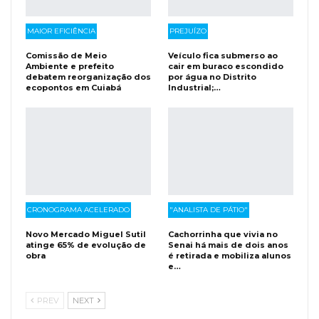
MAIOR EFICIÊNCIA
PREJUÍZO
Comissão de Meio
Veículo fica submerso ao
Ambiente e prefeito
cair em buraco escondido
debatem reorganização dos
por água no Distrito
ecopontos em Cuiabá
Industrial;…
CRONOGRAMA ACELERADO
"ANALISTA DE PÁTIO"
Novo Mercado Miguel Sutil
Cachorrinha que vivia no
atinge 65% de evolução de
Senai há mais de dois anos
obra
é retirada e mobiliza alunos
e…
PREV
NEXT