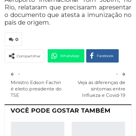
Rio, relataram que precisaram apresentar
o documento que atesta a imunização no
país de origem.
0
WhatsApp
Facebook
Compartilhar
Twitter
Google+
>
>
Ministro Edson Fachin
Veja as diferenças de
ReddIt
Pinterest
Telegram
é eleito presidente do
sintomas entre
TSE
Influeza e Covid-19
Facebook Messenger
Viber
O email
VOCÊ PODE GOSTAR TAMBÉM