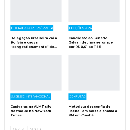
LIDERADA POR ERAÍ MAGGI
ELEIÇÕES 2026
Delegação brasileira vai à
Candidato ao Senado,
Bolívia e causa
Galvan declara aeronave
“congestionamento” de…
por R$ 0,01 ao TSE
SUCESSO INTERNACIONAL
CONFUSÃO
Capivaras na ALMT são
Motorista desconfia de
destaque no New York
“bebê” em bolsa e chama a
Times
PM em Cuiabá
PREV
NEXT