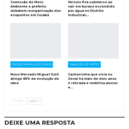
Comissão de Meio
Veículo fica submerso ao
Ambiente e prefeito
cair em buraco escondido
debatem reorganização dos
por água no Distrito
ecopontos em Cuiabá
Industrial;…
CRONOGRAMA ACELERADO
"ANALISTA DE PÁTIO"
Novo Mercado Miguel Sutil
Cachorrinha que vivia no
atinge 65% de evolução de
Senai há mais de dois anos
obra
é retirada e mobiliza alunos
e…
PREV
NEXT
DEIXE UMA RESPOSTA