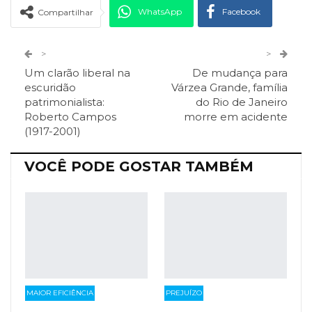
WhatsApp
Facebook
Compartilhar
Twitter
Google+
>
>
Um clarão liberal na
De mudança para
ReddIt
Pinterest
Telegram
escuridão
Várzea Grande, família
patrimonialista:
do Rio de Janeiro
Roberto Campos
morre em acidente
Facebook Messenger
Viber
O email
(1917-2001)
VOCÊ PODE GOSTAR TAMBÉM
MAIOR EFICIÊNCIA
PREJUÍZO