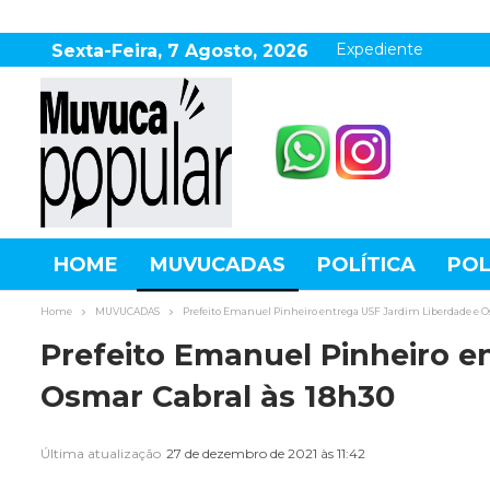
Expediente
Sexta-Feira, 7 Agosto, 2026
HOME
MUVUCADAS
POLÍTICA
POL
AGRONEGÓCIO
DESTAQUES
ESPOR
Home
MUVUCADAS
Prefeito Emanuel Pinheiro entrega USF Jardim Liberdade e O
Prefeito Emanuel Pinheiro e
Osmar Cabral às 18h30
Última atualização
27 de dezembro de 2021 às 11:42