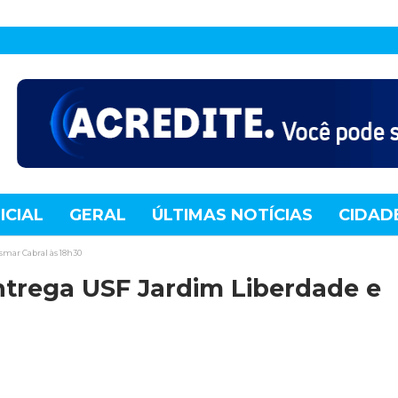
ICIAL
GERAL
ÚLTIMAS NOTÍCIAS
CIDAD
TE
MUNDO
TECNOLOGIA
VARIEDADES
smar Cabral às 18h30
ntrega USF Jardim Liberdade e