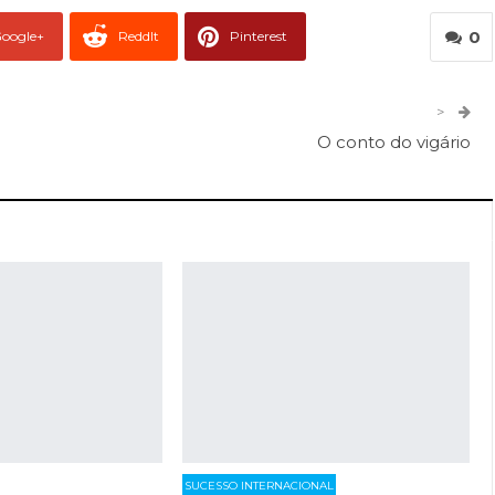
0
oogle+
ReddIt
Pinterest
er
O email
>
O conto do vigário
SUCESSO INTERNACIONAL