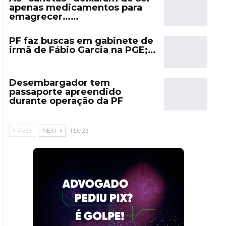
apenas medicamentos para
emagrecer……
PF faz buscas em gabinete de
irmã de Fábio Garcia na PGE;…
Desembargador tem
passaporte apreendido
durante operação da PF
PREV
NEXT
1 De 23