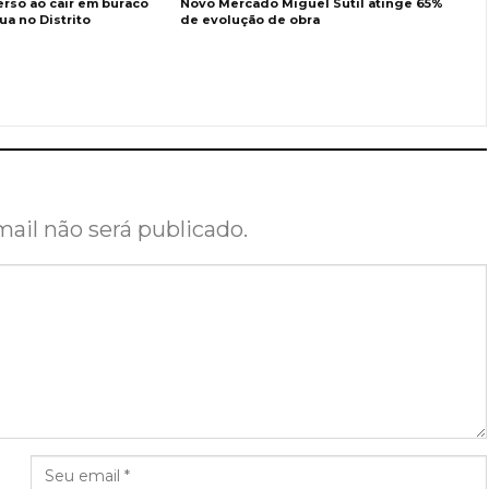
erso ao cair em buraco
Novo Mercado Miguel Sutil atinge 65%
a no Distrito
de evolução de obra
ail não será publicado.