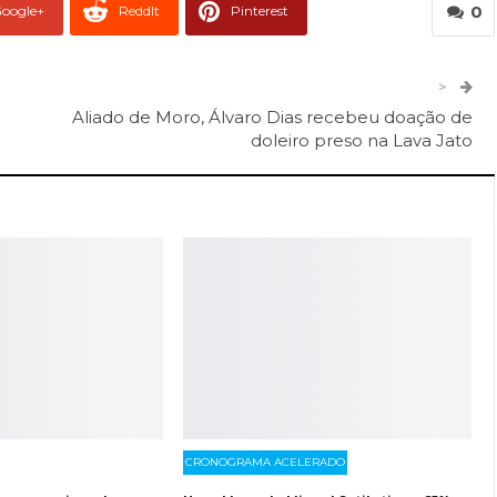
0
oogle+
ReddIt
Pinterest
er
O email
>
Aliado de Moro, Álvaro Dias recebeu doação de
doleiro preso na Lava Jato
CRONOGRAMA ACELERADO