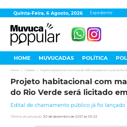
Expediente
Quinta-Feira, 6 Agosto, 2026
HOME
MUVUCADAS
POLÍTICA
POL
AGRONEGÓCIO
DESTAQUES
ESPOR
Home
Cidades
Projeto habitacional com mais de 1.500 moradias em Lucas do Rio Ve
Projeto habitacional com ma
do Rio Verde será licitado em
Edital de chamamento público já foi lançado 
Última atualização
30 de dezembro de 2021 às 09:22