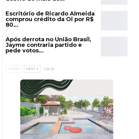
Escritório de Ricardo Almeida
comprou crédito da Oi por R$
80…
Após derrota no União Brasil,
Jayme contraria partido e
pede votos…
PREV
NEXT
1 De 26