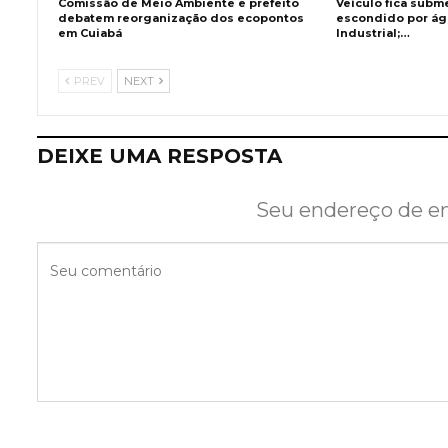
Comissão de Meio Ambiente e prefeito
Veículo fica subm
debatem reorganização dos ecopontos
escondido por águ
em Cuiabá
Industrial;…
PREV
NEXT
DEIXE UMA RESPOSTA
Seu endereço de em