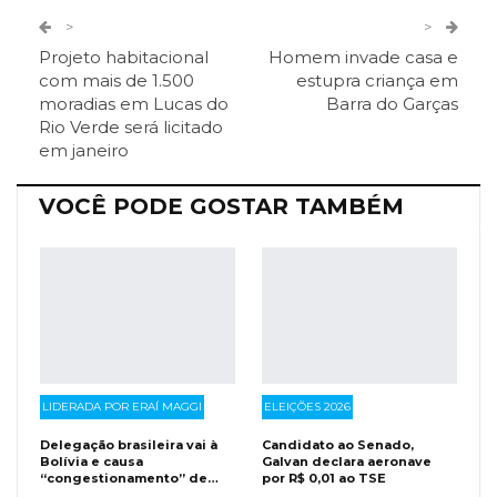
Twitter
Google+
>
>
Projeto habitacional
Homem invade casa e
ReddIt
Pinterest
Telegram
com mais de 1.500
estupra criança em
moradias em Lucas do
Barra do Garças
Rio Verde será licitado
Facebook Messenger
Viber
O email
em janeiro
VOCÊ PODE GOSTAR TAMBÉM
LIDERADA POR ERAÍ MAGGI
ELEIÇÕES 2026
Delegação brasileira vai à
Candidato ao Senado,
Bolívia e causa
Galvan declara aeronave
“congestionamento” de…
por R$ 0,01 ao TSE