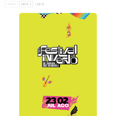
PREV
NEXT
1 De 15