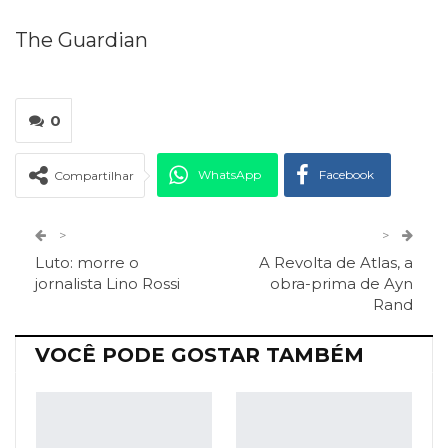
The Guardian
0
WhatsApp
Facebook
Compartilhar
Twitter
Google+
>
>
Luto: morre o
A Revolta de Atlas, a
ReddIt
Pinterest
Telegram
jornalista Lino Rossi
obra-prima de Ayn
Rand
Facebook Messenger
Viber
O email
VOCÊ PODE GOSTAR TAMBÉM