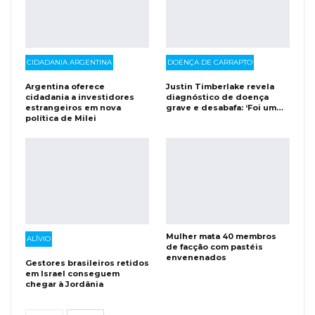
CIDADANIA ARGENTINA
DOENÇA DE CARRAPTO
Argentina oferece
Justin Timberlake revela
cidadania a investidores
diagnóstico de doença
estrangeiros em nova
grave e desabafa: ‘Foi um…
política de Milei
Mulher mata 40 membros
ALÍVIO
de facção com pastéis
envenenados
Gestores brasileiros retidos
em Israel conseguem
chegar à Jordânia