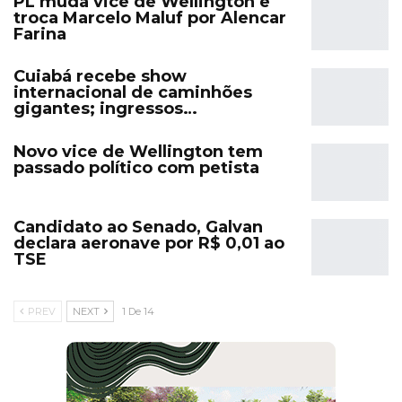
PL muda vice de Wellington e
troca Marcelo Maluf por Alencar
Farina
Cuiabá recebe show
internacional de caminhões
gigantes; ingressos…
Novo vice de Wellington tem
passado político com petista
Candidato ao Senado, Galvan
declara aeronave por R$ 0,01 ao
TSE
PREV
NEXT
1 De 14