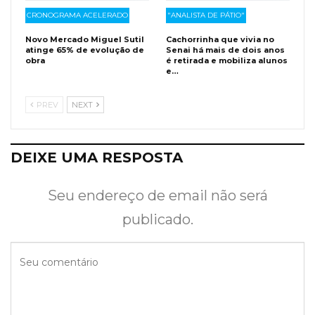
CRONOGRAMA ACELERADO
"ANALISTA DE PÁTIO"
Novo Mercado Miguel Sutil
Cachorrinha que vivia no
atinge 65% de evolução de
Senai há mais de dois anos
obra
é retirada e mobiliza alunos
e…
PREV
NEXT
DEIXE UMA RESPOSTA
Seu endereço de email não será
publicado.