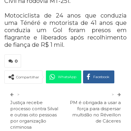
Civil na rodovia MT-251.
Motociclista de 24 anos que conduzia
uma Ténéré e motorista de 41 anos que
conduzia um Gol foram presos em
flagrante e liberados após recolhimento
de fiança de R$ 1 mil.
0
WhatsApp
Facebook
Compartilhar
Twitter
Google+
>
>
Justiça recebe
PM é obrigada a usar a
ReddIt
Pinterest
Telegram
processo contra Silval
força para dispersar
e outras oito pessoas
multidão no Réveillon
por organização
de Cáceres
Facebook Messenger
Viber
O email
criminosa