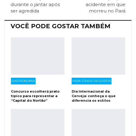
durante o jantar após
acidente em que
ser agredida
morreu no Pará
Facebook Messenger
Viber
O email
VOCÊ PODE GOSTAR TAMBÉM
GASTRONOMIA
PARA TODOS OS GOSTOS
Concurso escolherá prato
Dia Internacional da
típico para representar a
Cerveja: conheça o que
“Capital do Nortão”
diferencia os estilos