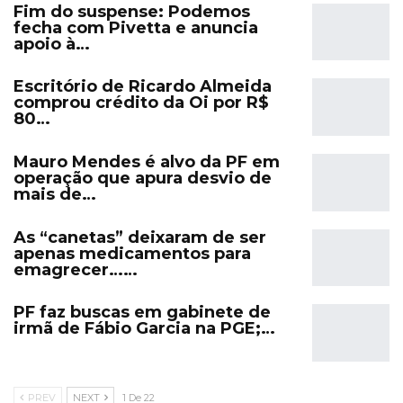
Fim do suspense: Podemos
fecha com Pivetta e anuncia
apoio à…
Escritório de Ricardo Almeida
comprou crédito da Oi por R$
80…
Mauro Mendes é alvo da PF em
operação que apura desvio de
mais de…
As “canetas” deixaram de ser
apenas medicamentos para
emagrecer……
PF faz buscas em gabinete de
irmã de Fábio Garcia na PGE;…
PREV
NEXT
1 De 22