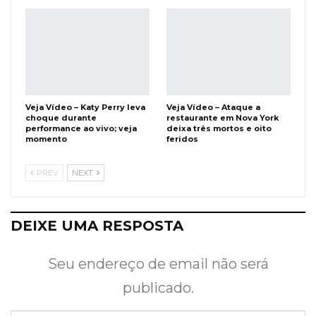
Veja Vídeo – Katy Perry leva
Veja Vídeo – Ataque a
choque durante
restaurante em Nova York
performance ao vivo; veja
deixa três mortos e oito
momento
feridos
PREV
NEXT
DEIXE UMA RESPOSTA
Seu endereço de email não será
publicado.