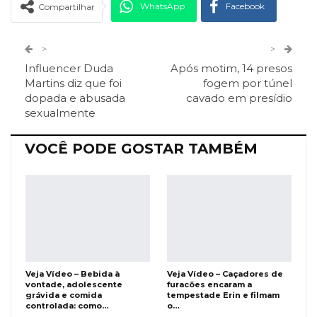
WhatsApp
Facebook
Compartilhar
Twitter
Google+
>
>
Influencer Duda
Após motim, 14 presos
ReddIt
Pinterest
Telegram
Martins diz que foi
fogem por túnel
dopada e abusada
cavado em presídio
sexualmente
Facebook Messenger
Viber
O email
VOCÊ PODE GOSTAR TAMBÉM
Veja Vídeo – Bebida à
Veja Vídeo – Caçadores de
vontade, adolescente
furacões encaram a
grávida e comida
tempestade Erin e filmam
controlada: como…
o…