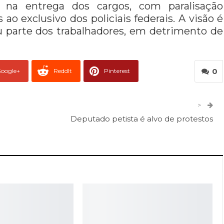
na entrega dos cargos, com paralisação
 ao exclusivo dos policiais federais. A visão é
ou parte dos trabalhadores, em detrimento de
0
oogle+
ReddIt
Pinterest
er
O email
>
Deputado petista é alvo de protestos