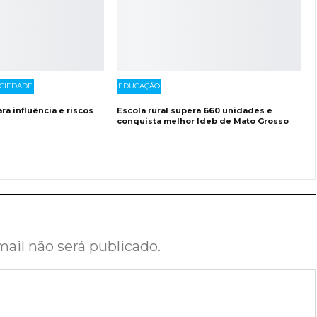
OCIEDADE
EDUCAÇÃO
ra influência e riscos
Escola rural supera 660 unidades e
conquista melhor Ideb de Mato Grosso
ail não será publicado.