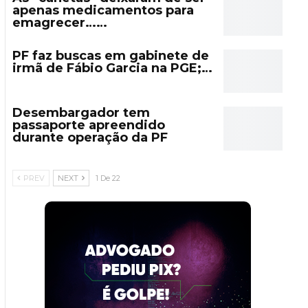
apenas medicamentos para
emagrecer……
PF faz buscas em gabinete de
irmã de Fábio Garcia na PGE;…
Desembargador tem
passaporte apreendido
durante operação da PF
PREV
NEXT
1 De 22