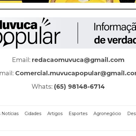
Email:
redacaomuvuca@gmail.com
mail:
Comercial.muvucapopular@gmail.c
Whats:
(65) 98148-6714
 Notícias
Cidades
Artigos
Esportes
Agronegócio
Des