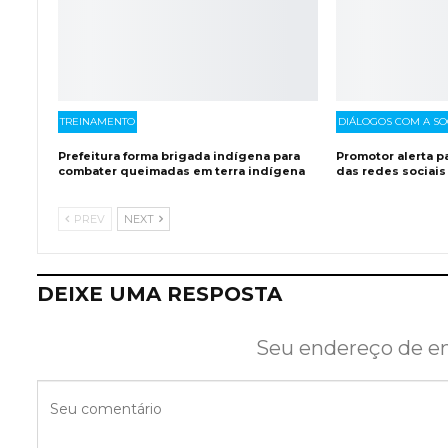
TREINAMENTO
DIÁLOGOS COM A S
Prefeitura forma brigada indígena para
Promotor alerta pa
combater queimadas em terra indígena
das redes sociais
PREV
NEXT
DEIXE UMA RESPOSTA
Seu endereço de em