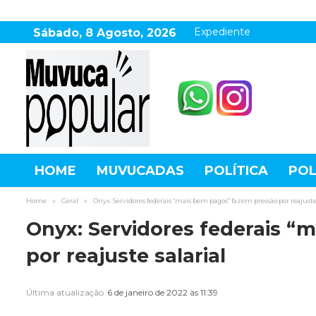
Expediente
Sábado, 8 Agosto, 2026
HOME
MUVUCADAS
POLÍTICA
POL
AGRONEGÓCIO
DESTAQUES
ESPOR
Home
Geral
Onyx: Servidores federais “mais bem pagos” fazem pressão por reajuste 
Onyx: Servidores federais “
por reajuste salarial
Última atualização
6 de janeiro de 2022 às 11:39