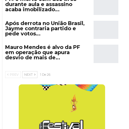
durante aula e assassino
acaba imobilizado…
Após derrota no União Brasil,
Jayme contraria partido e
pede votos…
Mauro Mendes é alvo da PF
em operação que apura
desvio de mais de…
PREV
NEXT
1 De 26