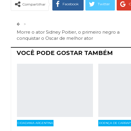
Facebook
Twitter
G
Compartilhar
Telegram
Facebook Messeng
>
Morre o ator Sidney Poitier, o primeiro negro a
conquistar o Oscar de melhor ator
VOCÊ PODE GOSTAR TAMBÉM
CIDADANIA ARGENTINA
DOENÇA DE CARRAP