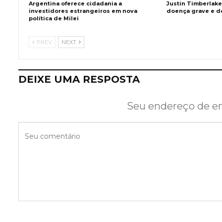
Argentina oferece cidadania a
Justin Timberlake
investidores estrangeiros em nova
doença grave e de
política de Milei
PREV
NEXT
DEIXE UMA RESPOSTA
Seu endereço de em