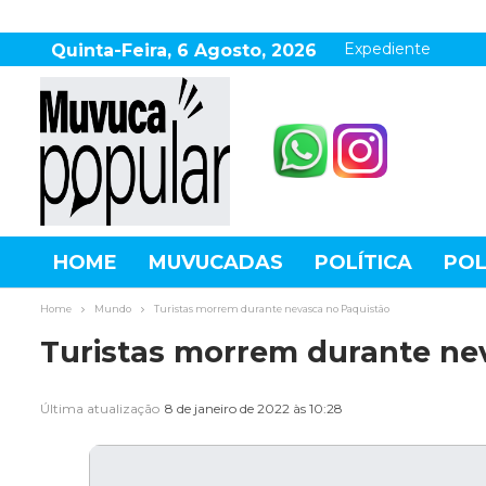
Expediente
Quinta-Feira, 6 Agosto, 2026
HOME
MUVUCADAS
POLÍTICA
POL
AGRONEGÓCIO
DESTAQUES
ESPOR
Home
Mundo
Turistas morrem durante nevasca no Paquistão
Turistas morrem durante ne
Última atualização
8 de janeiro de 2022 às 10:28