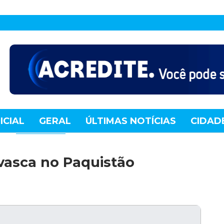
ICIAL
GERAL
ÚLTIMAS NOTÍCIAS
CIDAD
TE
MUNDO
TECNOLOGIA
VARIEDADES
vasca no Paquistão