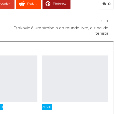
0
oogle+
ReddIt
Pinterest
er
O email
>
Djokovic é um símbolo do mundo livre, diz pai do
tenista
TO
ALÍVIO