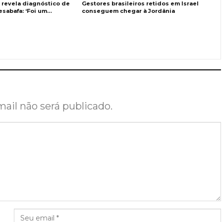
 revela diagnóstico de
Gestores brasileiros retidos em Israel
sabafa: ‘Foi um…
conseguem chegar à Jordânia
ail não será publicado.