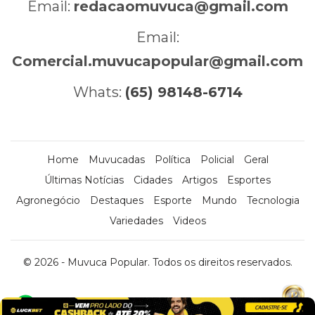
Email:
redacaomuvuca@gmail.com
Email:
Comercial.muvucapopular@gmail.com
Whats:
(65) 98148-6714
Home
Muvucadas
Política
Policial
Geral
Últimas Notícias
Cidades
Artigos
Esportes
Agronegócio
Destaques
Esporte
Mundo
Tecnologia
Variedades
Videos
© 2026 - Muvuca Popular. Todos os direitos reservados.
x