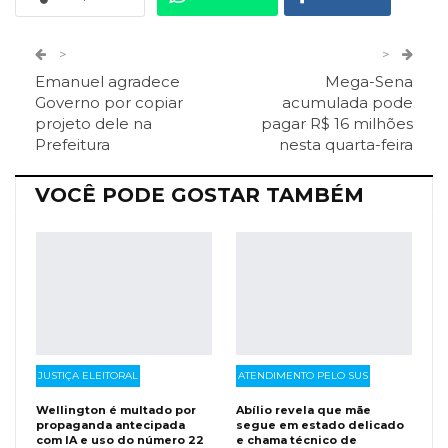
Twitter
Google+
>
>
Emanuel agradece
Mega-Sena
ReddIt
Pinterest
Telegram
Governo por copiar
acumulada pode
projeto dele na
pagar R$ 16 milhões
Prefeitura
nesta quarta-feira
Facebook Messenger
Viber
O email
VOCÊ PODE GOSTAR TAMBÉM
JUSTIÇA ELEITORAL
ATENDIMENTO PELO SUS
Wellington é multado por
Abílio revela que mãe
propaganda antecipada
segue em estado delicado
com IA e uso do número 22
e chama técnico de