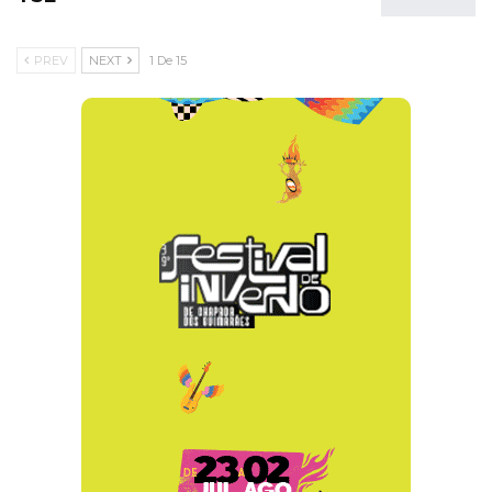
PREV
NEXT
1 De 15