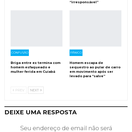
“irresponsável”
CONFUSÃO
PÂNICO
Briga entre ex termina com
Homem escapa de
homem esfaqueado e
sequestro ao pular de carro
mulher ferida em Cuiabá
em movimento após ser
levado para “salve”
PREV
NEXT
DEIXE UMA RESPOSTA
Seu endereço de email não será