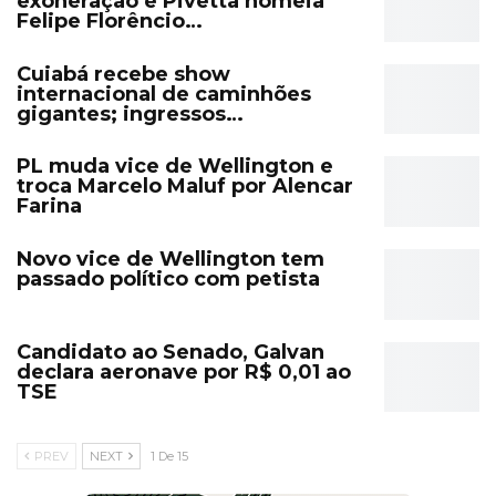
exoneração e Pivetta nomeia
Felipe Florêncio…
Cuiabá recebe show
internacional de caminhões
gigantes; ingressos…
PL muda vice de Wellington e
troca Marcelo Maluf por Alencar
Farina
Novo vice de Wellington tem
passado político com petista
Candidato ao Senado, Galvan
declara aeronave por R$ 0,01 ao
TSE
PREV
NEXT
1 De 15