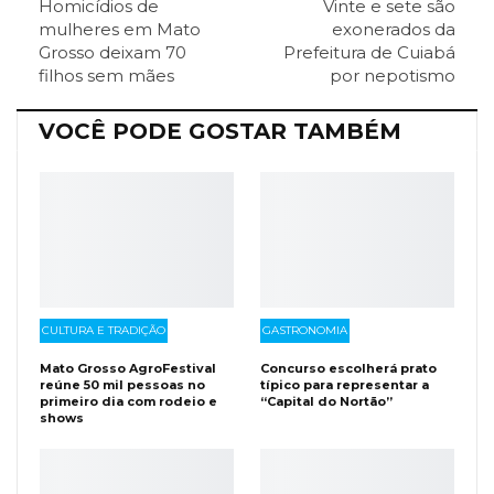
Homicídios de
Vinte e sete são
ReddIt
Pinterest
Telegram
mulheres em Mato
exonerados da
Grosso deixam 70
Prefeitura de Cuiabá
filhos sem mães
por nepotismo
Facebook Messenger
Viber
O email
VOCÊ PODE GOSTAR TAMBÉM
CULTURA E TRADIÇÃO
GASTRONOMIA
Mato Grosso AgroFestival
Concurso escolherá prato
reúne 50 mil pessoas no
típico para representar a
primeiro dia com rodeio e
“Capital do Nortão”
shows