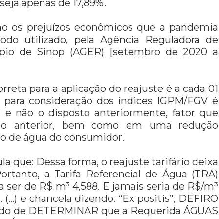
seja apenas de 17,89%.
ção os prejuízos econômicos que a pandemia
do utilizado, pela Agência Reguladora de
ípio de Sinop (AGER) [setembro de 2020 a
rreta para a aplicação do reajuste é a cada 01
o para consideração dos índices IGPM/FGV é
e não o disposto anteriormente, fator que
ão anterior, bem como em uma redução
lão de água do consumidor.
a que: Dessa forma, o reajuste tarifário deixa
Portanto, a Tarifa Referencial de Água (TRA)
 a ser de R$ m³ 4,588. E jamais seria de R$/m³
(…) e chancela dizendo: “Ex positis”, DEFIRO
ntido de DETERMINAR que a Requerida ÁGUAS