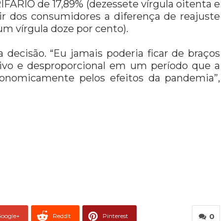
RIO de 17,89% (dezessete vírgula oitenta e
r dos consumidores a diferença de reajuste
 um vírgula doze por cento).
decisão. “Eu jamais poderia ficar de braços
ivo e desproporcional em um período que a
conomicamente pelos efeitos da pandemia”,
0
oogle+
ReddIt
Pinterest