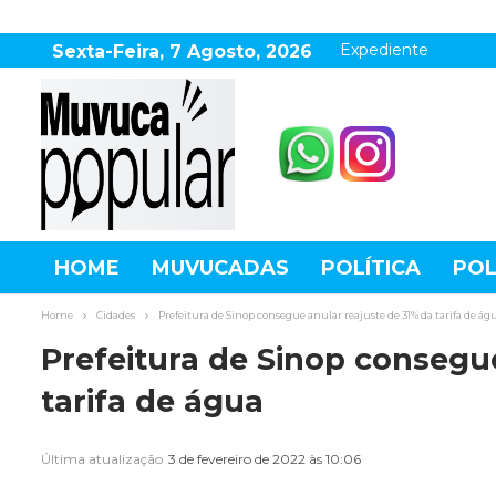
Expediente
Sexta-Feira, 7 Agosto, 2026
HOME
MUVUCADAS
POLÍTICA
POL
AGRONEGÓCIO
DESTAQUES
ESPOR
Home
Cidades
Prefeitura de Sinop consegue anular reajuste de 31% da tarifa de ág
Prefeitura de Sinop consegu
tarifa de água
Última atualização
3 de fevereiro de 2022 às 10:06