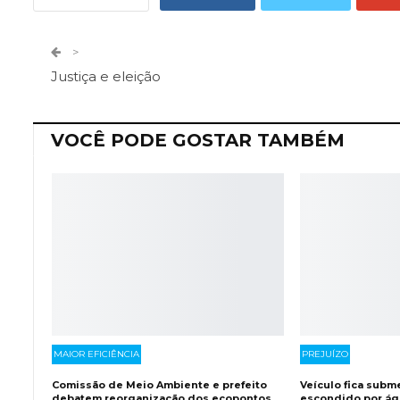
Telegram
Facebook Messeng
>
Justiça e eleição
VOCÊ PODE GOSTAR TAMBÉM
MAIOR EFICIÊNCIA
PREJUÍZO
Comissão de Meio Ambiente e prefeito
Veículo fica subm
debatem reorganização dos ecopontos
escondido por águ