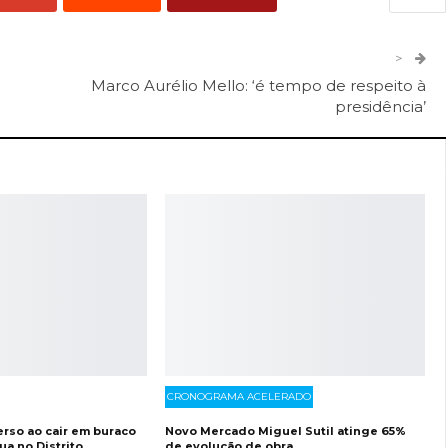
er
O email
>
Marco Aurélio Mello: ‘é tempo de respeito à
presidência’
CRONOGRAMA ACELERADO
erso ao cair em buraco
Novo Mercado Miguel Sutil atinge 65%
a no Distrito
de evolução de obra