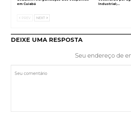
em Cuiabá
Industrial;…
PREV
NEXT
DEIXE UMA RESPOSTA
Seu endereço de em