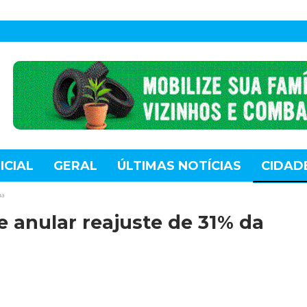
ICIAL
GERAL
ÚLTIMAS NOTÍCIAS
CIDAD
TE
MUNDO
TECNOLOGIA
VARIEDADES
ua
e anular reajuste de 31% da