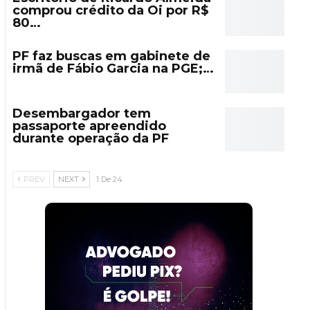
comprou crédito da Oi por R$
80…
PF faz buscas em gabinete de
irmã de Fábio Garcia na PGE;…
Desembargador tem
passaporte apreendido
durante operação da PF
PREV
NEXT
1 De 24