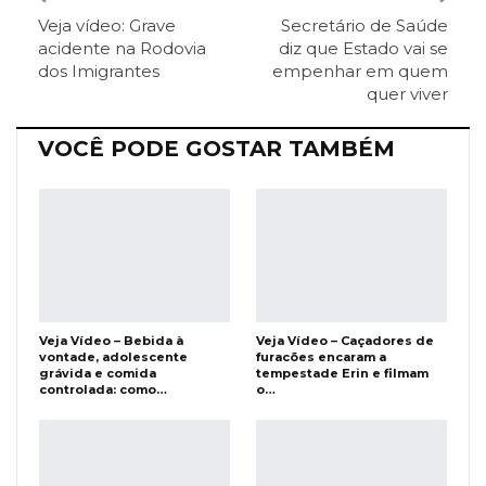
Veja vídeo: Grave
Secretário de Saúde
ReddIt
Pinterest
Telegram
acidente na Rodovia
diz que Estado vai se
dos Imigrantes
empenhar em quem
quer viver
Facebook Messenger
Viber
O email
VOCÊ PODE GOSTAR TAMBÉM
Veja Vídeo – Bebida à
Veja Vídeo – Caçadores de
vontade, adolescente
furacões encaram a
grávida e comida
tempestade Erin e filmam
controlada: como…
o…