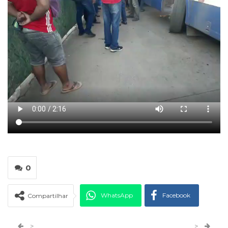
0
WhatsApp
Facebook
Compartilhar
Twitter
Google+
>
>