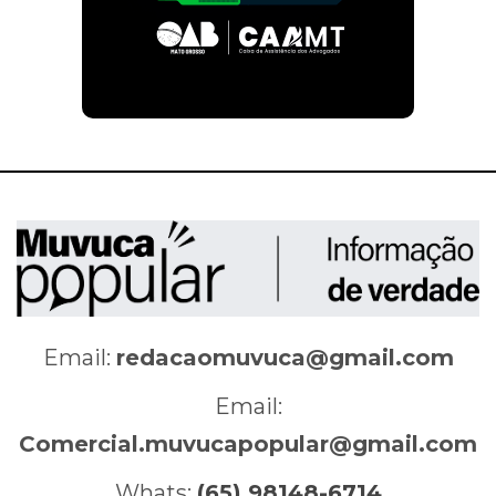
Email:
redacaomuvuca@gmail.com
Email:
Comercial.muvucapopular@gmail.com
Whats:
(65) 98148-6714