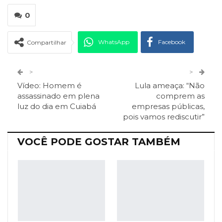
0
WhatsApp
Facebook
Compartilhar
Twitter
Google+
>
>
Vídeo: Homem é
Lula ameaça: “Não
ReddIt
Pinterest
Telegram
assassinado em plena
comprem as
luz do dia em Cuiabá
empresas públicas,
pois vamos rediscutir”
Facebook Messenger
Viber
O email
VOCÊ PODE GOSTAR TAMBÉM