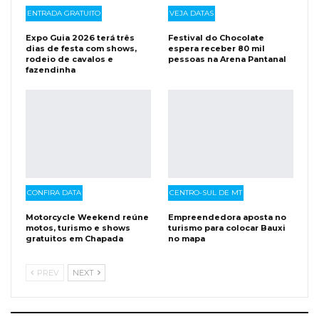
ENTRADA GRATUITO
VEJA DATAS
Expo Guia 2026 terá três
Festival do Chocolate
dias de festa com shows,
espera receber 80 mil
rodeio de cavalos e
pessoas na Arena Pantanal
fazendinha
CONFIRA DATA
CENTRO-SUL DE MT
Motorcycle Weekend reúne
Empreendedora aposta no
motos, turismo e shows
turismo para colocar Bauxi
gratuitos em Chapada
no mapa
PREV
NEXT