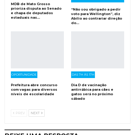
MDB de Mato Grosso
prioriza disputa ao Senado
“Não sou obrigado a pedir
e chapa de deputados
voto para Wellington”, diz
estaduais nas…
Abilio ao contrariar direção
do…
OPORTUNIDADE
DAS 7H ÀS 17H
Prefeitura abre concurso
Dia D de vacinação
com vagas para diversos
antirrábica para cães e
níveis de escolaridade
gatos será no próximo
sábado
PREV
NEXT