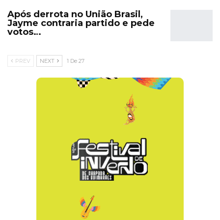
Após derrota no União Brasil,
Jayme contraria partido e pede
votos…
PREV
NEXT
1 De 27