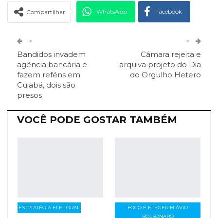
WhatsApp
Facebook
Compartilhar
Twitter
Google+
>
>
Bandidos invadem
Câmara rejeita e
ReddIt
Pinterest
Telegram
agência bancária e
arquiva projeto do Dia
fazem reféns em
do Orgulho Hetero
Cuiabá, dois são
Facebook Messenger
Viber
O email
presos
VOCÊ PODE GOSTAR TAMBÉM
ESTRTATÉGIA ELEITORAL
FOCO É ELEGER FLÁVIO
BOLSONARO