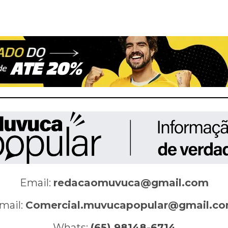
Email:
redacaomuvuca@gmail.com
mail:
Comercial.muvucapopular@gmail.c
Whats:
(65) 98148-6714