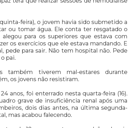
apaz terá que realizar sessões de hemodiálise
(quinta-feira), o jovem havia sido submetido a
ar ou tomar água. Ele conta ter resgatado o
el] alegou para os superiores que estava com
azer os exercícios que ele estava mandando. E
l, pede para sair. Não tem hospital não. Pede
 o pai.
es também tiverem mal-estares durante
ém, os jovens não resistiram.
4 anos, foi enterrado nesta quarta-feira (16).
adro grave de insuficiência renal após uma
beiros, dois dias antes, na última segunda-
ital, mas acabou falecendo.