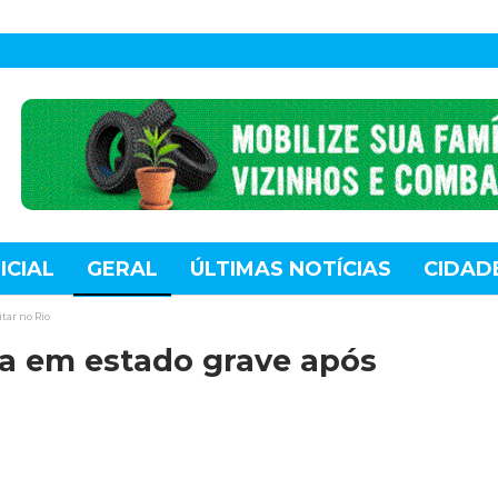
ICIAL
GERAL
ÚLTIMAS NOTÍCIAS
CIDAD
TE
MUNDO
TECNOLOGIA
VARIEDADES
tar no Rio
ca em estado grave após