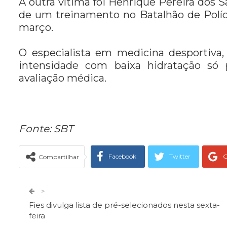
A outra vítima foi Henrique Pereira dos S
de um treinamento no Batalhão de Políc
março.
O especialista em medicina desportiva, 
intensidade com baixa hidratação só 
avaliação médica.
Fonte: SBT
Facebook
Twitter
G
Compartilhar
Telegram
Facebook Messeng
>
Fies divulga lista de pré-selecionados nesta sexta-
feira