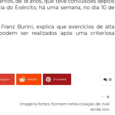
antos, de 18 anos, que teve convulsões depois
ia do Exército, há uma semana, no dia 10 de
Franz Burini, explica que exercícios de alta
podem ser realizados após uma criteriosa
0
oogle+
ReddIt
Pinterest
er
O email
>
Imagens fortes: homem retira coraçao de rival
ainda vivo