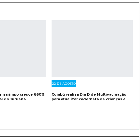
22 DE AGOSTO
or garimpo cresce 660%
Cuiabá realiza Dia D de Multivacinação
al do Juruena
para atualizar caderneta de crianças e…