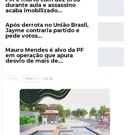
durante aula e assassino
acaba imobilizado…
Após derrota no União Brasil,
Jayme contraria partido e
pede votos…
Mauro Mendes é alvo da PF
em operação que apura
desvio de mais de…
PREV
NEXT
1 De 26