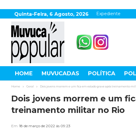
Expediente
Quinta-Feira, 6 Agosto, 2026
HOME
MUVUCADAS
POLÍTICA
POL
AGRONEGÓCIO
DESTAQUES
ESPOR
Home
Geral
Dois jovens morrem e um fica em estado grave após treinamento mili
Dois jovens morrem e um fi
treinamento militar no Rio
Em
18 de março de 2022 ás 09:23