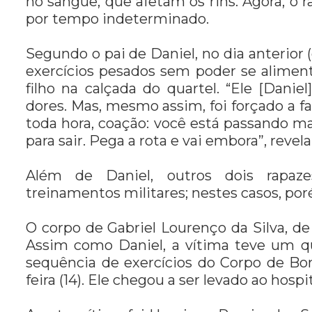
no sangue, que afetam os rins. Agora, o r
por tempo indeterminado.
Segundo o pai de Daniel, no dia anterior 
exercícios pesados sem poder se aliment
filho na calçada do quartel. “Ele [Dani
dores. Mas, mesmo assim, foi forçado a f
toda hora, coação: você está passando ma
para sair. Pega a rota e vai embora”, revela
Além de Daniel, outros dois rapaz
treinamentos militares; nestes casos, por
O corpo de Gabriel Lourenço da Silva, de 2
Assim como Daniel, a vítima teve um qu
sequência de exercícios do Corpo de Bom
feira (14). Ele chegou a ser levado ao hosp