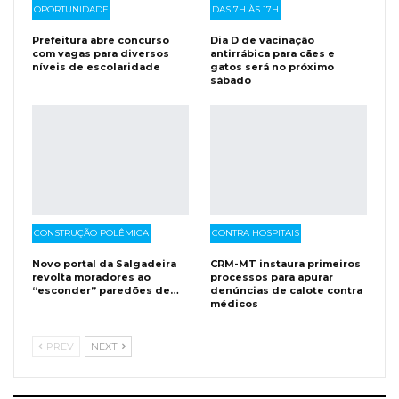
OPORTUNIDADE
DAS 7H ÀS 17H
Prefeitura abre concurso
Dia D de vacinação
com vagas para diversos
antirrábica para cães e
níveis de escolaridade
gatos será no próximo
sábado
CONSTRUÇÃO POLÊMICA
CONTRA HOSPITAIS
Novo portal da Salgadeira
CRM-MT instaura primeiros
revolta moradores ao
processos para apurar
“esconder” paredões de…
denúncias de calote contra
médicos
PREV
NEXT