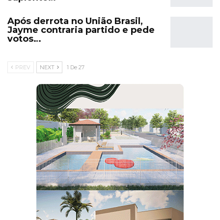
Após derrota no União Brasil,
Jayme contraria partido e pede
votos…
PREV
NEXT
1 De 27