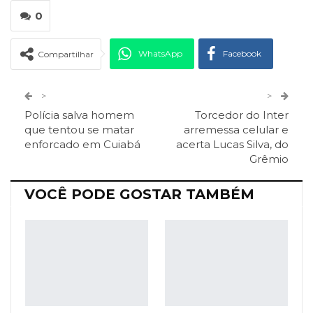
0
WhatsApp
Facebook
Compartilhar
Twitter
Google+
>
>
Polícia salva homem
Torcedor do Inter
ReddIt
Pinterest
Telegram
que tentou se matar
arremessa celular e
enforcado em Cuiabá
acerta Lucas Silva, do
Grêmio
Facebook Messenger
Viber
O email
VOCÊ PODE GOSTAR TAMBÉM