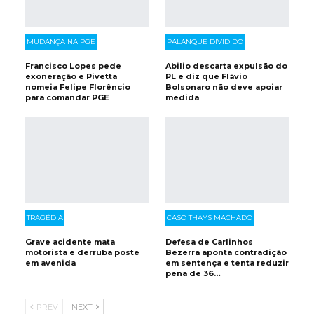
MUDANÇA NA PGE
PALANQUE DIVIDIDO
Francisco Lopes pede
Abilio descarta expulsão do
exoneração e Pivetta
PL e diz que Flávio
nomeia Felipe Florêncio
Bolsonaro não deve apoiar
para comandar PGE
medida
TRAGÉDIA
CASO THAYS MACHADO
Grave acidente mata
Defesa de Carlinhos
motorista e derruba poste
Bezerra aponta contradição
em avenida
em sentença e tenta reduzir
pena de 36…
PREV
NEXT