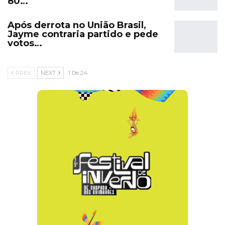
80…
Após derrota no União Brasil,
Jayme contraria partido e pede
votos…
PREV
NEXT
1 De 24