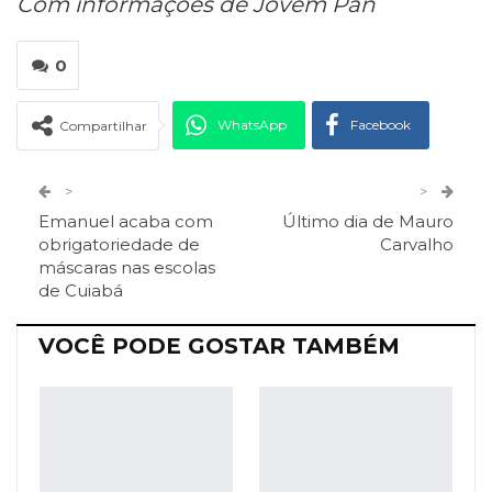
Com informações de Jovem Pan
0
WhatsApp
Facebook
Compartilhar
Twitter
Google+
>
>
Emanuel acaba com
Último dia de Mauro
ReddIt
Pinterest
Telegram
obrigatoriedade de
Carvalho
máscaras nas escolas
de Cuiabá
Facebook Messenger
Viber
O email
VOCÊ PODE GOSTAR TAMBÉM