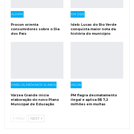
ALERTA
EM 2025
Procon orienta
Ideb: Lucas do Rio Verde
consumidores sobre o Dia
conquista maior nota da
dos Pais
história do município
PARA OS PRÓXIMOS 10 ANOS
RIGOR
Várzea Grande inicia
PM flagra desmatamento
elaboração do novo Plano
ilegal e aplica R$ 7,2
Municipal de Educação
milhões em multas
PREV
NEXT