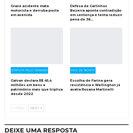
Grave acidente mata
Defesa de Carlinhos
motorista e derruba poste
Bezerra aponta contradição
em avenida
em sentença e tenta reduzir
pena de 36…
DISPUTA PELO SENADO
VICE DE NOVO?
Galvan declara R$ 45,4
Escolha de Farina gera
milhões em bens e
resistência e Wellington já
patrimônio mais que triplica
avalia Rosana Martinelli
desde 2022
PREV
NEXT
DEIXE UMA RESPOSTA