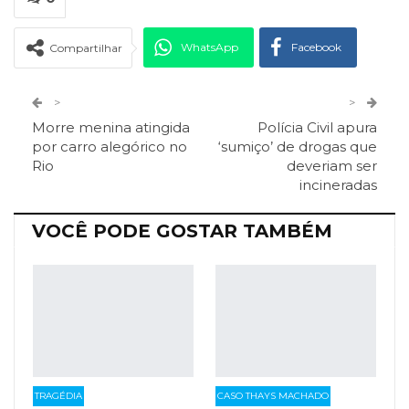
WhatsApp
Facebook
Compartilhar
Twitter
Google+
>
>
Morre menina atingida
Polícia Civil apura
ReddIt
Pinterest
Telegram
por carro alegórico no
‘sumiço’ de drogas que
Rio
deveriam ser
incineradas
Facebook Messenger
Viber
O email
VOCÊ PODE GOSTAR TAMBÉM
TRAGÉDIA
CASO THAYS MACHADO