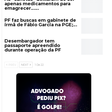
apenas medicamentos para
emagrecer……
PF faz buscas em gabinete de
irmã de Fábio Garcia na PGE;…
Desembargador tem
passaporte apreendido
durante operação da PF
PREV
NEXT
1 De 22