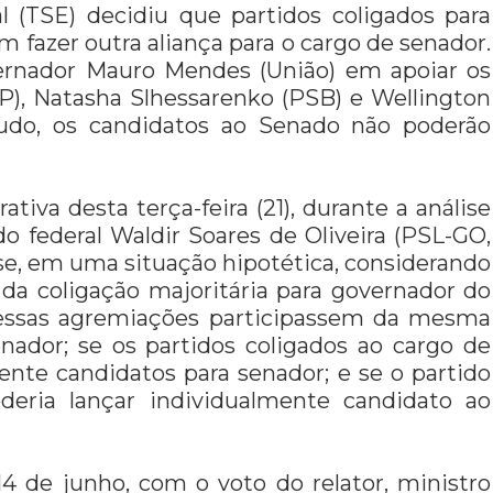
al (TSE) decidiu que partidos coligados para
 fazer outra aliança para o cargo de senador.
vernador Mauro Mendes (União) em apoiar os
PP), Natasha Slhessarenko (PSB) e Wellington
do, os candidatos ao Senado não poderão
tiva desta terça-feira (21), durante a análise
 federal Waldir Soares de Oliveira (PSL-GO,
 se, em uma situação hipotética, considerando
 da coligação majoritária para governador do
e essas agremiações participassem da mesma
enador; se os partidos coligados ao cargo de
nte candidatos para senador; e se o partido
oderia lançar individualmente candidato ao
14 de junho, com o voto do relator, ministro