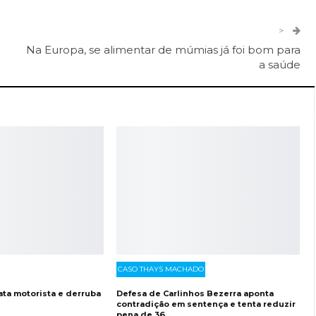
er
O email
>
Na Europa, se alimentar de múmias já foi bom para
a saúde
CASO THAYS MACHADO
ta motorista e derruba
Defesa de Carlinhos Bezerra aponta
contradição em sentença e tenta reduzir
pena de 36…