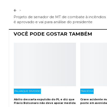
Telegram
Facebook Messeng
>
Projeto de senador de MT de combate à incêndios
é aprovado e vai para análise do presidente
VOCÊ PODE GOSTAR TAMBÉM
PALANQUE DIVIDIDO
TRAGÉDIA
Abilio descarta expulsão do PL e diz que
Grave acidente ma
Flávio Bolsonaro não deve apoiar medida
poste em avenida