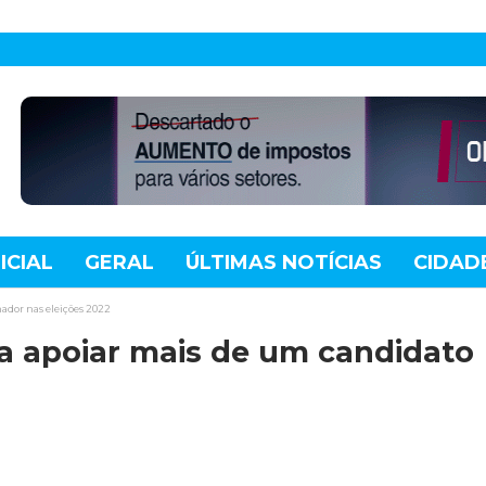
ICIAL
GERAL
ÚLTIMAS NOTÍCIAS
CIDAD
TE
MUNDO
TECNOLOGIA
VARIEDADES
ador nas eleições 2022
a apoiar mais de um candidato