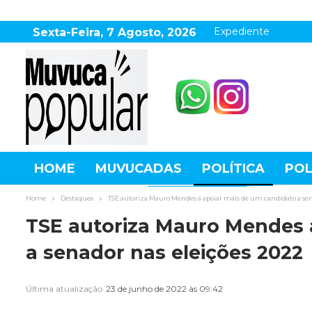
Expediente
Sexta-Feira, 7 Agosto, 2026
HOME
MUVUCADAS
POLÍTICA
POL
AGRONEGÓCIO
DESTAQUES
ESPOR
Home
Destaques
TSE autoriza Mauro Mendes a apoiar mais de um candidato a sen
TSE autoriza Mauro Mendes 
a senador nas eleições 2022
Última atualização
23 de junho de 2022 às 09:42